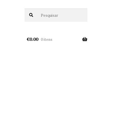
€
0.00
0 itens