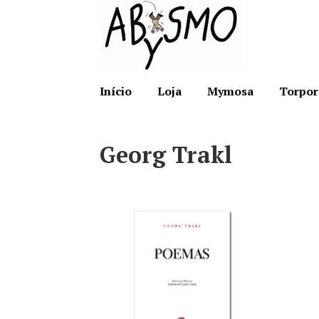
Ir
Saltar
para
para
a
o
navegação
conteúdo
Início
Loja
Mymosa
Torpor
Georg Trakl