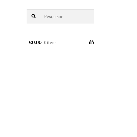
€
0.00
0 itens