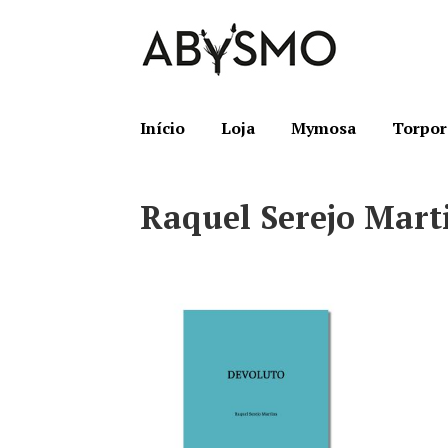
Ir
Saltar
para
para
a
o
navegação
conteúdo
Início
Loja
Mymosa
Torpor
Raquel Serejo Mart