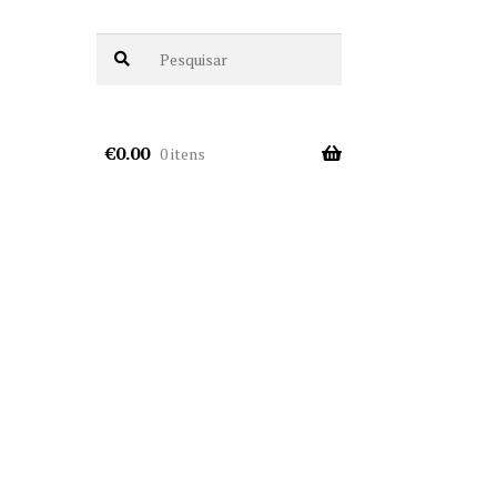
€
0.00
0 itens