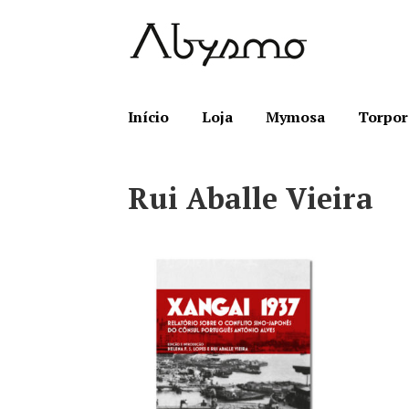
Ir
Saltar
para
para
a
o
navegação
conteúdo
Início
Loja
Mymosa
Torpor
Rui Aballe Vieira