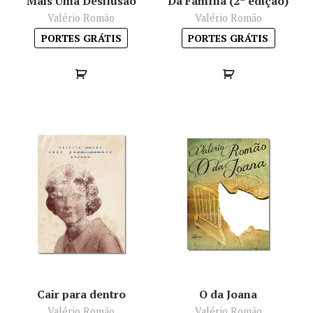
Mais Uma Desilusão
Da Família (2ª edição)
Minha conta
Valério Romão
Valério Romão
PORTES GRÁTIS
PORTES GRÁTIS
Política de privacidade
Termos e Condições
Mapa do site
Cair para dentro
O da Joana
Valério Romão
Valério Romão