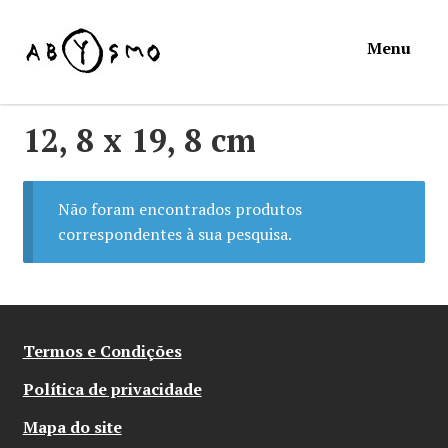
Ir
Saltar
Menu
para
para
a
o
navegação
conteúdo
Início
12, 8 x 19, 8 cm
Loja
Não foram encontrados produtos
Mymosa
correspondentes à sua pesquisa.
Torpor
Contactos
Termos e Condições
Política de privacidade
Carrinho
Mapa do site