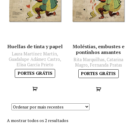
Minha conta
Política de privacidade
Termos e Condições
Huellas de tinta y papel
Moléstias, embustes e
pontinhos amantes
Laura Martínez Martín,
Mapa do site
Guadalupe Adámez Castro,
Rita Marquilhas, Catarina
Elisa García Prieto
Magro, Fernanda Pratas
PORTES GRÁTIS
PORTES GRÁTIS
Sorted
A mostrar todos os 2 resultados
by
latest