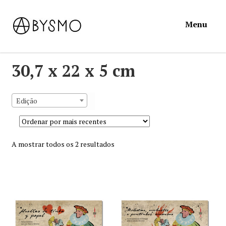
Ir
Saltar
Menu
para
para
a
o
navegação
conteúdo
Início
30,7 x 22 x 5 cm
Loja
Edição
Mymosa
Sorted
A mostrar todos os 2 resultados
Torpor
by
latest
Contactos
Carrinho