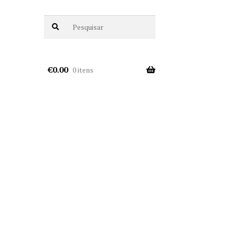
€
0.00
0 itens