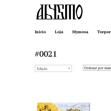
Ir
Saltar
para
para
a
o
navegação
conteúdo
Início
Loja
Mymosa
Torpor
#0021
Edição