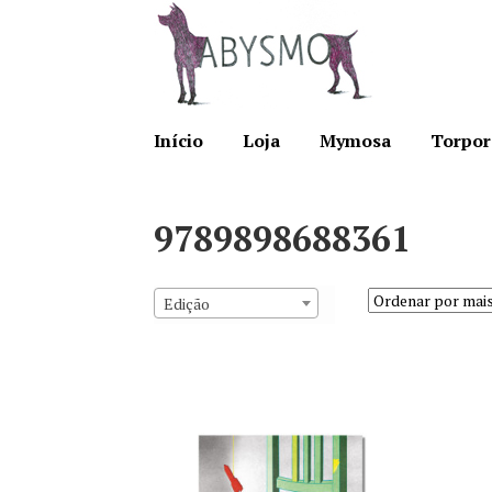
Ir
Saltar
para
para
a
o
navegação
conteúdo
Início
Loja
Mymosa
Torpor
9789898688361
Edição