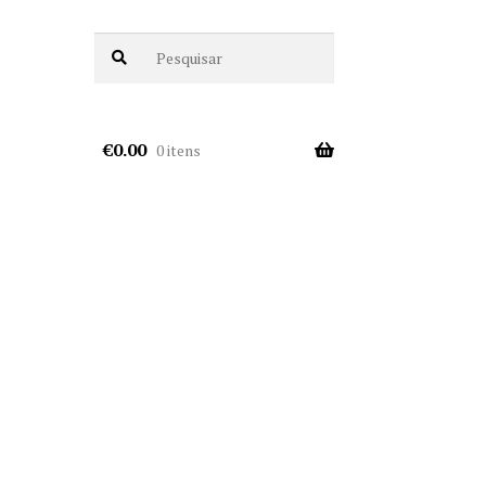
€
0.00
0 itens