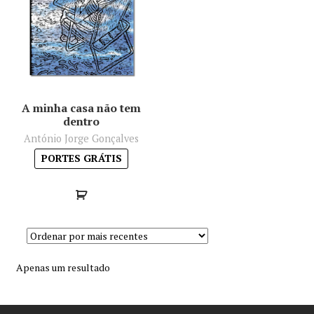
Minha conta
Política de privacidade
Termos e Condições
A minha casa não tem
dentro
Mapa do site
António Jorge Gonçalves
PORTES GRÁTIS
Apenas um resultado