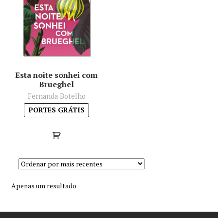
Minha conta
Política de privacidade
Termos e Condições
Esta noite sonhei com
Brueghel
Mapa do site
Fernanda Botelho
PORTES GRÁTIS
Apenas um resultado