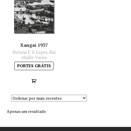
Minha conta
Política de privacidade
Termos e Condições
Xangai 1937
Helena F. S. Lopes, Rui
Mapa do site
Aballe Vieira
PORTES GRÁTIS
Apenas um resultado