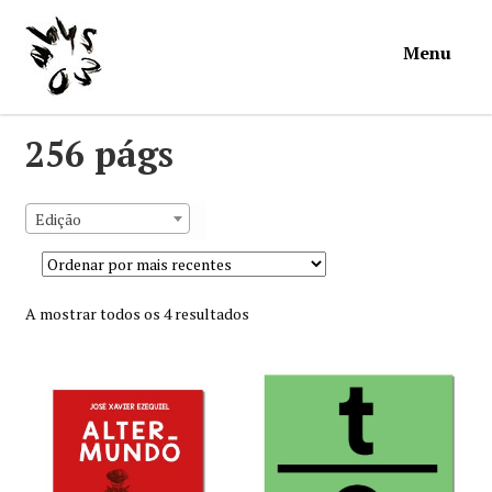
Ir
Saltar
Menu
para
para
a
o
navegação
conteúdo
Início
256 págs
Loja
Edição
Mymosa
Sorted
A mostrar todos os 4 resultados
Torpor
by
latest
Contactos
Carrinho