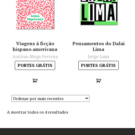
Viagens à ficção
Pensamentos do Dalai
hispano‑americana
Lima
António Mega Ferreira
Jorge Lima
PORTES GRÁTIS
PORTES GRÁTIS
Sorted
A mostrar todos os 4 resultados
by
latest