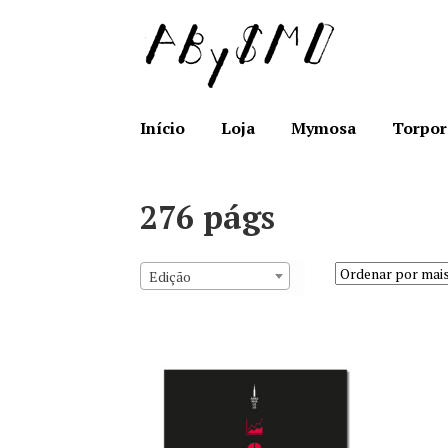
Ir
Saltar
para
para
a
o
navegação
conteúdo
Início
Loja
Mymosa
Torpor
276 págs
Edição