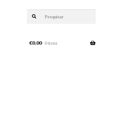
€
0.00
0 itens