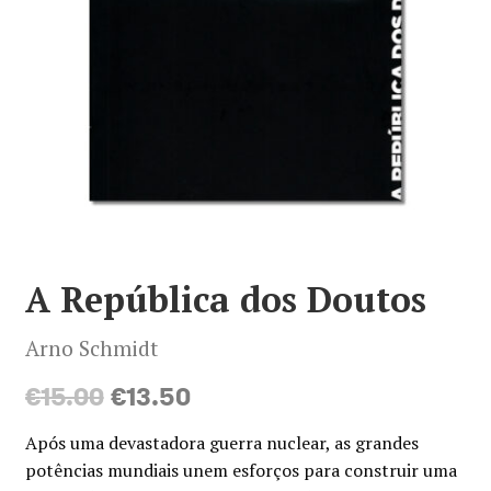
Minha conta
Política de privacidade
Termos e Condições
Mapa do site
A República dos Doutos
Arno Schmidt
O
O
€
15.00
€
13.50
preço
preço
Após uma devastadora guerra nuclear, as grandes
original
atual
potências mundiais unem esforços para construir uma