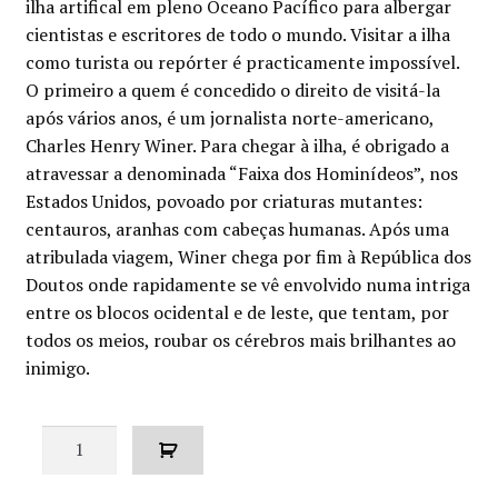
ilha artifical em pleno Oceano Pacífico para albergar
era:
é:
cientistas e escritores de todo o mundo. Visitar a ilha
€15.00.
€13.50.
como turista ou repórter é practicamente impossível.
O primeiro a quem é concedido o direito de visitá-la
após vários anos, é um jornalista norte-americano,
Charles Henry Winer. Para chegar à ilha, é obrigado a
atravessar a denominada “Faixa dos Hominídeos”, nos
Estados Unidos, povoado por criaturas mutantes:
centauros, aranhas com cabeças humanas. Após uma
atribulada viagem, Winer chega por fim à República dos
Doutos onde rapidamente se vê envolvido numa intriga
entre os blocos ocidental e de leste, que tentam, por
todos os meios, roubar os cérebros mais brilhantes ao
inimigo.
Quantidade
de
A