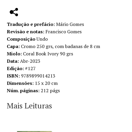
República
dos
Doutos
Tradução e prefácio:
Mário Gomes
Revisão e notas:
Francisco Gomes
Composição
Undo
Capa:
Cromo 250 grs, com badanas de 8 cm
Miolo:
Coral Book Ivory 90 grs
Data:
Abr-2023
Edição:
#127
ISBN:
9789899014213
Dimensões:
15 x 20 cm
Núm. páginas:
212 págs
Mais Leituras