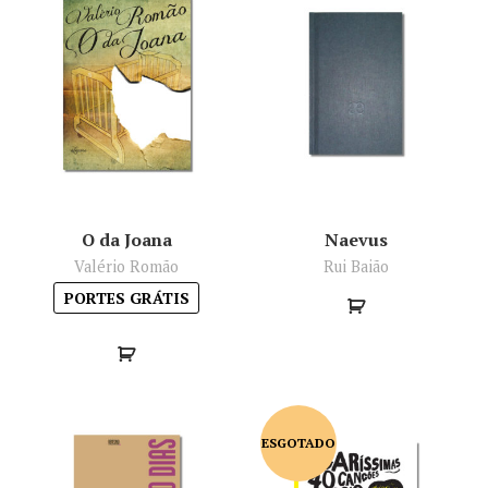
O da Joana
Naevus
Valério Romão
Rui Baião
PORTES GRÁTIS
ESGOTADO