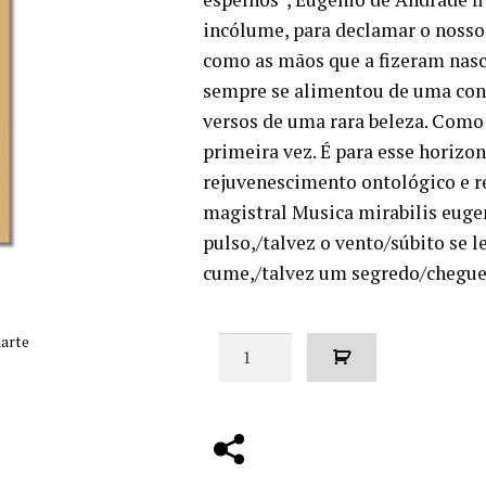
era:
é:
incólume, para declamar o nosso s
€10.00.
€9.00.
como as mãos que a fizeram nasce
sempre se alimentou de uma cont
versos de uma rara beleza. Como 
primeira vez. É para esse horizo
rejuvenescimento ontológico e r
magistral Musica mirabilis eugen
pulso,/talvez o vento/súbito se l
cume,/talvez um segredo/chegue 
uarte
Quantidade
de
Acariciar
a
mais
longínqua