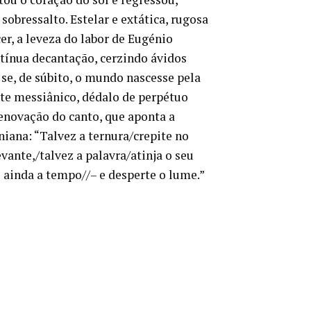
obressalto. Estelar e extática, rugosa
r, a leveza do labor de Eugénio
ínua decantação, cerzindo ávidos
se, de súbito, o mundo nascesse pela
nte messiânico, dédalo de perpétuo
enovação do canto, que aponta a
iana: “Talvez a ternura/crepite no
evante,/talvez a palavra/atinja o seu
ainda a tempo//– e desperte o lume.”