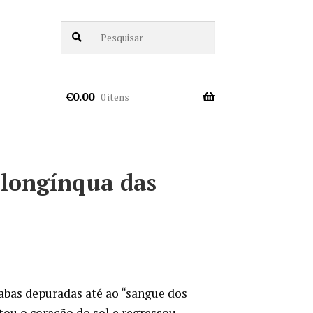
€
0.00
0 itens
 longínqua das
labas depuradas até ao “sangue dos
tou o coração do sol e regressou,