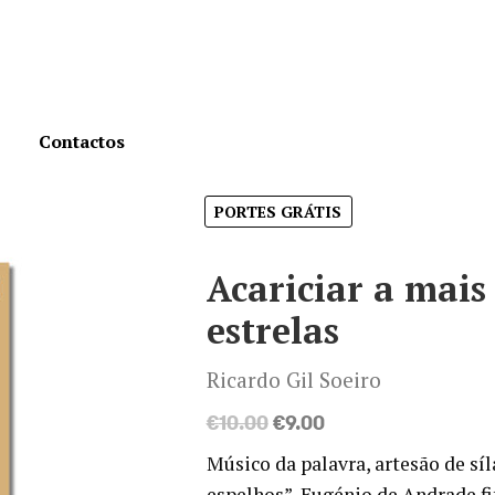
Contactos
PORTES GRÁTIS
Acariciar a mais
estrelas
Ricardo Gil Soeiro
O
O
€
10.00
€
9.00
preço
preço
Músico da palavra, artesão de sí
original
atual
espelhos”, Eugénio de Andrade fi