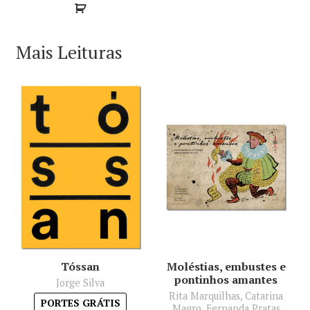
Mais Leituras
Tóssan
Moléstias, embustes e
pontinhos amantes
Jorge Silva
Rita Marquilhas, Catarina
PORTES GRÁTIS
Magro, Fernanda Pratas