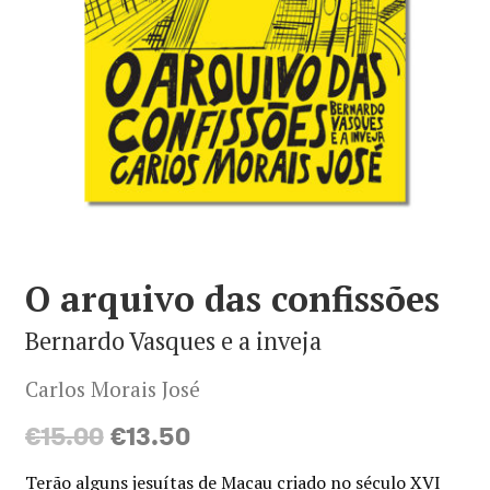
Minha conta
Política de privacidade
Termos e Condições
Mapa do site
O arquivo das confissões
Bernardo Vasques e a inveja
Carlos Morais José
O
O
€
15.00
€
13.50
preço
preço
Terão alguns jesuítas de Macau criado no século XVI