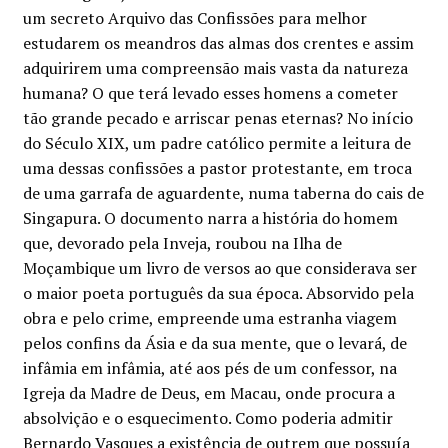
original
atual
um secreto Arquivo das Confissões para melhor
estudarem os meandros das almas dos crentes e assim
era:
é:
adquirirem uma compreensão mais vasta da natureza
€15.00.
€13.50.
humana? O que terá levado esses homens a cometer
tão grande pecado e arriscar penas eternas? No início
do Século XIX, um padre católico permite a leitura de
uma dessas confissões a pastor protestante, em troca
de uma garrafa de aguardente, numa taberna do cais de
Singapura. O documento narra a história do homem
que, devorado pela Inveja, roubou na Ilha de
Moçambique um livro de versos ao que considerava ser
o maior poeta português da sua época. Absorvido pela
obra e pelo crime, empreende uma estranha viagem
pelos confins da Ásia e da sua mente, que o levará, de
infâmia em infâmia, até aos pés de um confessor, na
Igreja da Madre de Deus, em Macau, onde procura a
absolvição e o esquecimento. Como poderia admitir
Bernardo Vasques a existência de outrem que possuía