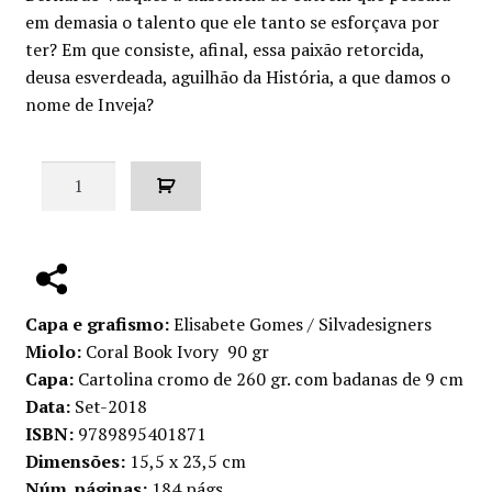
em demasia o talento que ele tanto se esforçava por
ter? Em que consiste, afinal, essa paixão retorcida,
deusa esverdeada, aguilhão da História, a que damos o
nome de Inveja?
Quantidade
de
O
arquivo
das
confissões
Capa e grafismo:
Elisabete Gomes / Silvadesigners
Miolo:
Coral Book Ivory 90 gr
Capa:
Cartolina cromo de 260 gr. com badanas de 9 cm
Data:
Set-2018
ISBN:
9789895401871
Dimensões:
15,5 x 23,5 cm
Núm. páginas:
184 págs