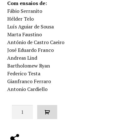
Com ensaios de:
Fábio Serranito
Hélder Telo
Luís Aguiar de Sousa
Marta Faustino
António de Castro Caeiro
José Eduardo Franco
Andreas Lind
Bartholomew Ryan
Federico Testa
Gianfranco Ferraro
Antonio Cardiello
Quantidade
de
Formas
de
Conversão