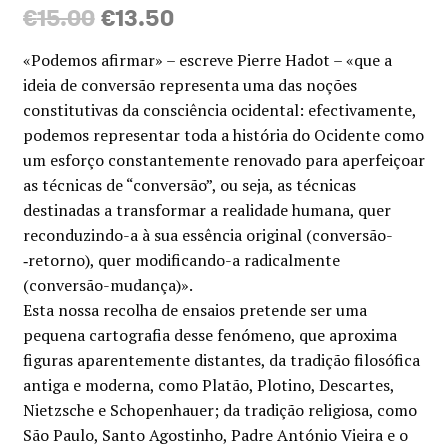
O
O
€
15.00
€
13.50
preço
preço
«Podemos afirmar» – escreve Pierre Hadot – «que a
original
atual
ideia de conversão representa uma das noções
constitutivas da consciência ocidental: efectivamente,
era:
é:
podemos representar toda a história do Ocidente como
€15.00.
€13.50.
um esforço constantemente renovado para aperfeiçoar
as técnicas de “conversão”, ou seja, as técnicas
destinadas a transformar a realidade humana, quer
reconduzindo-a à sua essência original (conversão-
‑retorno), quer modificando-a radicalmente
(conversão-mudança)».
Esta nossa recolha de ensaios pretende ser uma
pequena cartografia desse fenómeno, que aproxima
figuras aparentemente distantes, da tradição filosófica
antiga e moderna, como Platão, Plotino, Descartes,
Nietzsche e Schopenhauer; da tradição religiosa, como
São Paulo, Santo Agostinho, Padre António Vieira e o