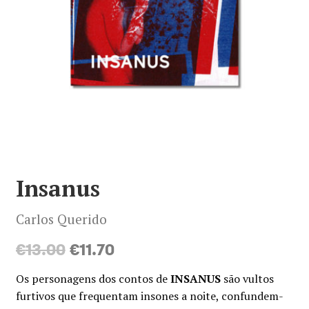
Minha conta
Política de privacidade
Termos e Condições
Mapa do site
Insanus
Carlos Querido
O
O
€
13.00
€
11.70
preço
preço
Os personagens dos contos de
INSANUS
são vultos
original
atual
furtivos que frequentam insones a noite, confundem-