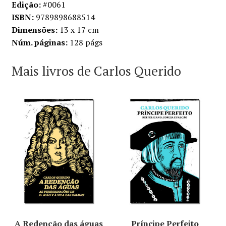
Edição:
#0061
ISBN:
9789898688514
Dimensões:
13 x 17 cm
Núm. páginas:
128 págs
Mais livros de Carlos Querido
A Redenção das águas
Príncipe Perfeito