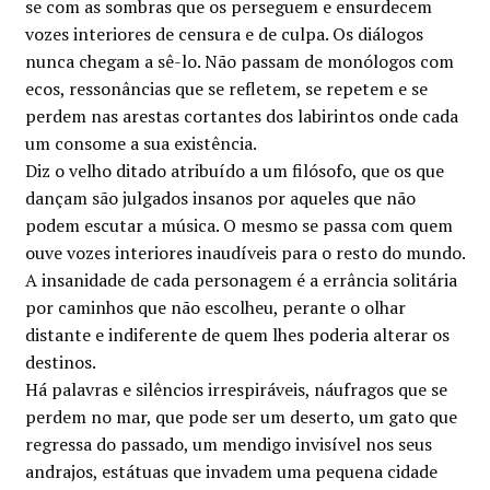
se com as sombras que os perseguem e ensurdecem
era:
é:
vozes interiores de censura e de culpa. Os diálogos
€13.00.
€11.70.
nunca chegam a sê-lo. Não passam de monólogos com
ecos, ressonâncias que se refletem, se repetem e se
perdem nas arestas cortantes dos labirintos onde cada
um consome a sua existência.
Diz o velho ditado atribuído a um filósofo, que os que
dançam são julgados insanos por aqueles que não
podem escutar a música. O mesmo se passa com quem
ouve vozes interiores inaudíveis para o resto do mundo.
A insanidade de cada personagem é a errância solitária
por caminhos que não escolheu, perante o olhar
distante e indiferente de quem lhes poderia alterar os
destinos.
Há palavras e silêncios irrespiráveis, náufragos que se
perdem no mar, que pode ser um deserto, um gato que
regressa do passado, um mendigo invisível nos seus
andrajos, estátuas que invadem uma pequena cidade