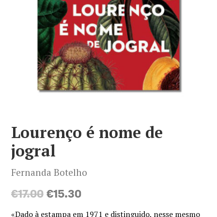
Minha conta
Política de privacidade
Termos e Condições
Mapa do site
Lourenço é nome de
jogral
Fernanda Botelho
O
O
€
17.00
€
15.30
preço
preço
«Dado à estampa em 1971 e distinguido, nesse mesmo