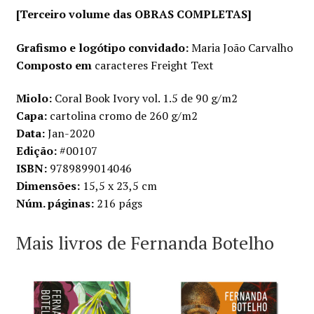
de
[Terceiro volume das OBRAS COMPLETAS]
jogral
Grafismo e logótipo convidado:
Maria João Carvalho
Composto em
caracteres Freight Text
Miolo:
Coral Book Ivory vol. 1.5 de 90 g/m2
Capa:
cartolina cromo de 260 g/m2
Data:
Jan-2020
Edição:
#00107
ISBN:
9789899014046
Dimensões:
15,5 x 23,5 cm
Núm. páginas:
216 págs
Mais livros de Fernanda Botelho