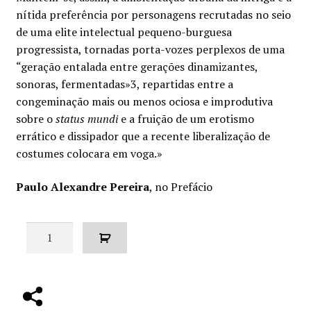
nítida preferência por personagens recrutadas no seio
de uma elite intelectual pequeno-burguesa
progressista, tornadas porta-vozes perplexos de uma
“geração entalada entre gerações dinamizantes,
sonoras, fermentadas»3, repartidas entre a
congeminação mais ou menos ociosa e improdutiva
sobre o
status mundi
e a fruição de um erotismo
errático e dissipador que a recente liberalização de
costumes colocara em voga.»
Paulo Alexandre Pereira
, no Prefácio
Quantidade
de
Lourenço
é
nome