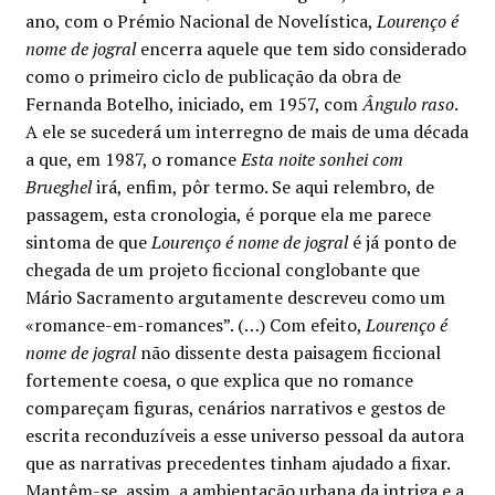
original
atual
ano, com o Prémio Nacional de Novelística,
Lourenço é
nome de jogral
encerra aquele que tem sido considerado
era:
é:
como o primeiro ciclo de publicação da obra de
€17.00.
€15.30.
Fernanda Botelho, iniciado, em 1957, com
Ângulo raso
.
A ele se sucederá um interregno de mais de uma década
a que, em 1987, o romance
Esta noite sonhei com
Brueghel
irá, enfim, pôr termo. Se aqui relembro, de
passagem, esta cronologia, é porque ela me parece
sintoma de que
Lourenço é nome de jogral
é já ponto de
chegada de um projeto ficcional conglobante que
Mário Sacramento argutamente descreveu como um
«romance-em-romances”. (…) Com efeito,
Lourenço é
nome de jogral
não dissente desta paisagem ficcional
fortemente coesa, o que explica que no romance
compareçam figuras, cenários narrativos e gestos de
escrita reconduzíveis a esse universo pessoal da autora
que as narrativas precedentes tinham ajudado a fixar.
Mantêm-se, assim, a ambientação urbana da intriga e a