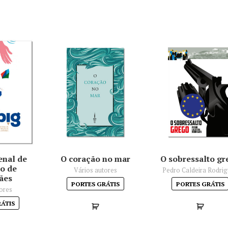
ienal de
O coração no mar
O sobressalto gr
ão de
Vários autores
Pedro Caldeira Rodri
ães
PORTES GRÁTIS
PORTES GRÁTIS
ores
RÁTIS