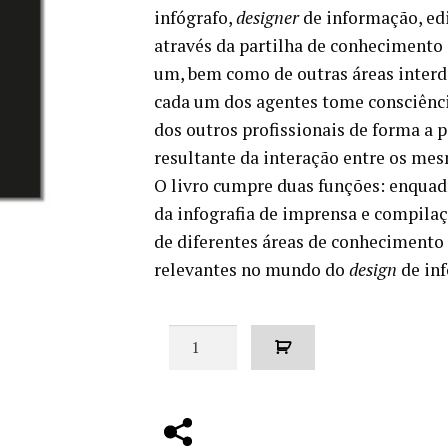
€16.00.
€14.40.
infógrafo,
designer
de informação, edi
através da partilha de conhecimento 
um, bem como de outras áreas interdi
cada um dos agentes tome consciênci
dos outros profissionais de forma a p
resultante da interação entre os me
O livro cumpre duas funções: enquad
da infografia de imprensa e compilaç
de diferentes áreas de conhecimento 
relevantes no mundo do
design
de in
Quantidade
de
Manual
de
infografia