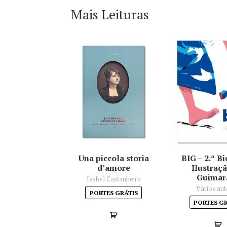
Mais Leituras
Una piccola storia
BIG – 2.ª B
d’amore
Ilustraç
Guimar
Isabel Castanheira
Vários aut
PORTES GRÁTIS
PORTES G