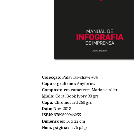
Colecção:
Palavras-chave #04
Capa e grafismo:
Anyforms
Composto em
caracteres Marion e Aller
Miolo:
Coral Book Ivory 90 grs
Capa:
Chromocard 260 grs
Data:
Nov-2018
ISBN:
9789899946255
Dimensões:
16 x 22 cm
Núm. páginas:
276 págs