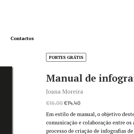
Contactos
PORTES GRÁTIS
Manual de infogra
Joana Moreira
O
O
€
16.00
€
14.40
preço
preço
Em estilo de manual, o objetivo deste 
original
atual
comunicação e colaboração entre os 
era:
é:
processo de criação de infografias de