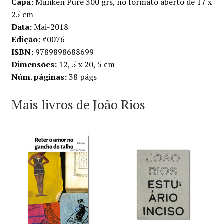
Capa:
Munken Pure 300 grs, no formato aberto de 17 x
25 cm
Data:
Mai-2018
Edição:
#0076
ISBN:
9789898688699
Dimensões:
12, 5 x 20, 5 cm
Núm. páginas:
38 págs
Mais livros de João Rios