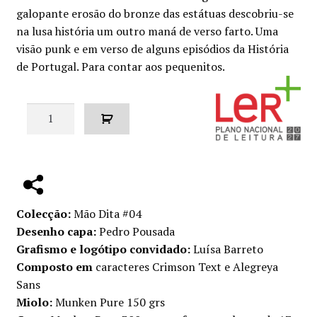
original
atual
galopante erosão do bronze das estátuas descobriu-se
na lusa história um outro maná de verso farto. Uma
era:
é:
visão punk e em verso de alguns episódios da História
€8.00.
€7.20.
de Portugal. Para contar aos pequenitos.
Quantidade
de
Não
é
grave
ser
Colecção:
Mão Dita #04
português
Desenho capa:
Pedro Pousada
Grafismo e logótipo convidado:
Luísa Barreto
Composto em
caracteres Crimson Text e Alegreya
Sans
Miolo:
Munken Pure 150 grs