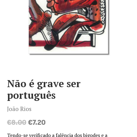
Minha conta
Política de privacidade
Termos e Condições
Mapa do site
Não é grave ser
português
João Rios
O
O
€
8.00
€
7.20
preço
preço
Tendo-se verificado a falência dos bigodes e a