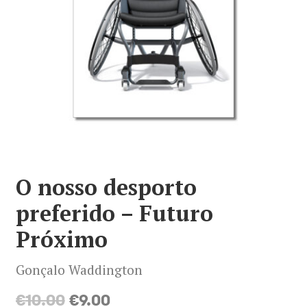
Minha conta
Política de privacidade
Termos e Condições
Mapa do site
O nosso desporto
preferido – Futuro
Próximo
Gonçalo Waddington
O
O
€
10.00
€
9.00