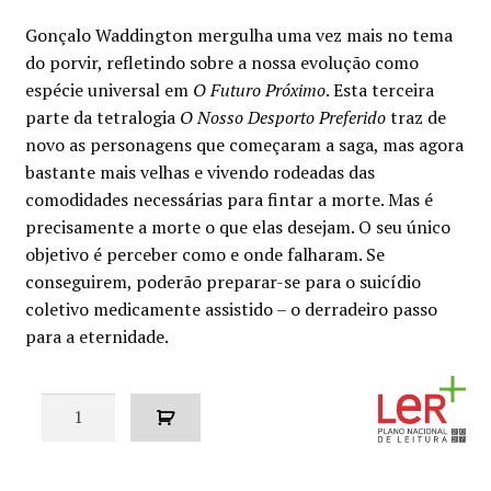
preço
preço
Gonçalo Waddington mergulha uma vez mais no tema
original
atual
do porvir, refletindo sobre a nossa evolução como
espécie universal em
O Futuro Próximo
. Esta terceira
era:
é:
parte da tetralogia
O Nosso Desporto Preferido
traz de
€10.00.
€9.00.
novo as personagens que começaram a saga, mas agora
bastante mais velhas e vivendo rodeadas das
comodidades necessárias para fintar a morte. Mas é
precisamente a morte o que elas desejam. O seu único
objetivo é perceber como e onde falharam. Se
conseguirem, poderão preparar-se para o suicídio
coletivo medicamente assistido – o derradeiro passo
para a eternidade.
Quantidade
de
O
nosso