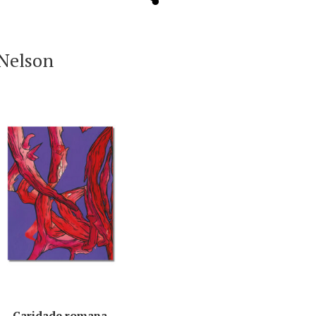
Cru
-Nelson
Caridade romana