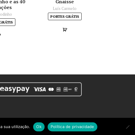
nho e as 40
Gnaisse
ações
Luís Carmelo
Godinho
PORTES GRÁTIS
GRÁTIS
a sua utilização.
Ok
Política de privacidade