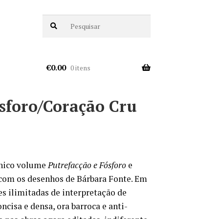
€
0.00
0 itens
ósforo/Coração Cru
único volume
Putrefacção e Fósforo
e
com os desenhos de Bárbara Fonte. Em
es ilimitadas de interpretação de
cisa e densa, ora barroca e anti-