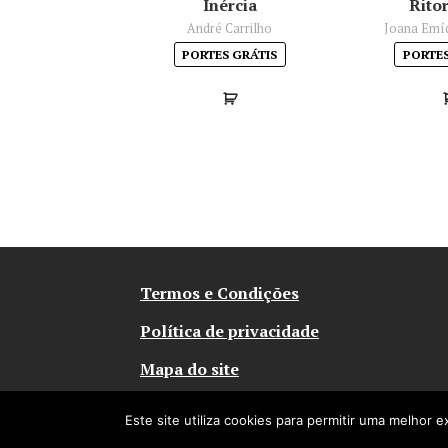
Inércia
Rito
André Carrilho
Joana Emí
PORTES GRÁTIS
PORTES
Termos e Condições
Política de privacidade
Mapa do site
© Abysmo 2026
Este site utiliza cookies para permitir uma melhor e