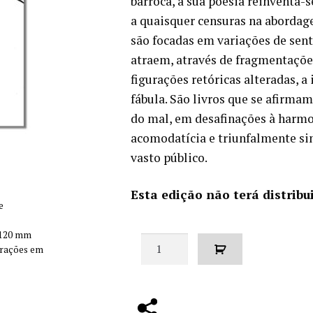
barroca, a sua poesia reinventa-s
a quaisquer censuras na aborda
são focadas em variações de sent
atraem, através de fragmentações
figurações retóricas alteradas, a 
fábula. São livros que se afirmam
do mal, em desafinações à harmon
acomodatícia e triunfalmente si
vasto público.
Esta edição não terá distribu
e
 120 mm
Quantidade
strações em
de
Putrefacção
e
Fósforo/Coração