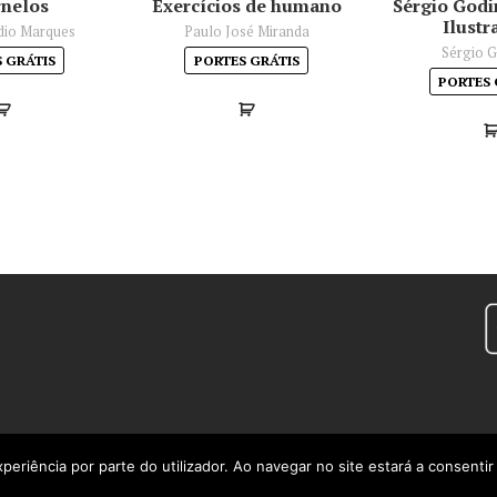
rnelos
Exercícios de humano
Sérgio Godi
Ilustr
dio Marques
Paulo José Miranda
Sérgio 
 GRÁTIS
PORTES GRÁTIS
PORTES 
xperiência por parte do utilizador. Ao navegar no site estará a consentir 