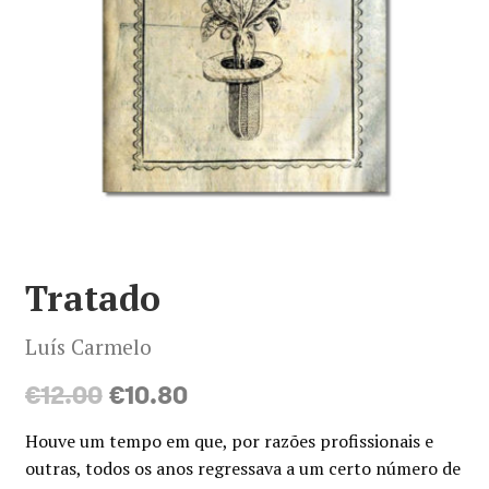
Minha conta
Política de privacidade
Termos e Condições
Mapa do site
Tratado
Luís Carmelo
O
O
€
12.00
€
10.80
preço
preço
Houve um tempo em que, por razões profissionais e
original
atual
outras, todos os anos regressava a um certo número de