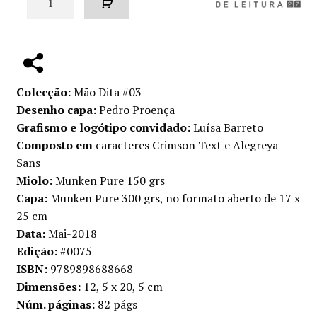
de
Tratado
Colecção:
Mão Dita #03
Desenho capa:
Pedro Proença
Grafismo e logótipo convidado:
Luísa Barreto
Composto em
caracteres Crimson Text e Alegreya
Sans
Miolo:
Munken Pure 150 grs
Capa:
Munken Pure 300 grs, no formato aberto de 17 x
25 cm
Data:
Mai-2018
Edição:
#0075
ISBN:
9789898688668
Dimensões:
12, 5 x 20, 5 cm
Núm. páginas:
82 págs