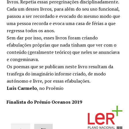
livros. Repetia essas pe­regrinações disciplinadamente.
era:
é:
Cada um desses livros, para além do seu uso funcional,
€12.00.
€10.80.
passou a ser recordado e evocado do mesmo modo que
uma pessoa recorda e evoca uma casa de férias a que
regressa todos os anos.
Sem dar por isso, esses livros foram criando
efabulações próprias que nada tinham que ver com o
conteúdo (geralmente teórico) que neles se anunciava
e congeminava.
Os poemas que se publicam neste livro resultam da
trasfega do imaginário informe criado, de modo
autónomo e livre, por essas efabulações.
Luís Carmelo
, no Proémio
Finalista do Prémio Oceanos 2019
Quantidade