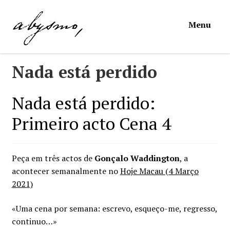
Ir
Saltar
Menu
para
para
a
o
navegação
conteúdo
Início
Nada está perdido
Loja
Nada está perdido:
Primeiro acto Cena 4
Mymosa
Torpor
Peça em três actos de
Gonçalo Waddington
, a
acontecer semanalmente no
Hoje Macau (4 Março
Contactos
2021)
Carrinho
«Uma cena por semana: escrevo, esqueço-me, regresso,
continuo…»