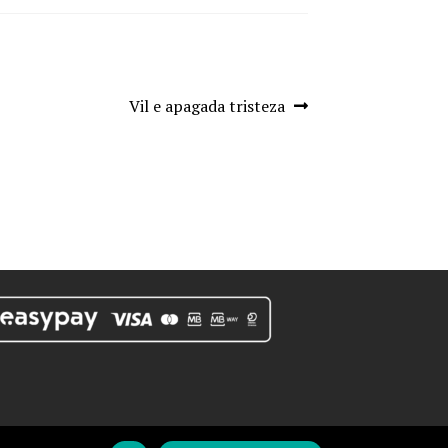
Artigo
Vil e apagada tristeza
seguinte: