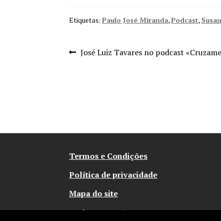
Etiquetas:
Paulo José Miranda
,
Podcast
,
Susan
Navegação
Artigo
José Luiz Tavares no podcast «Cruzame
anterior:
de
artigos
Termos e Condições
Política de privacidade
Mapa do site
© Abysmo 2026