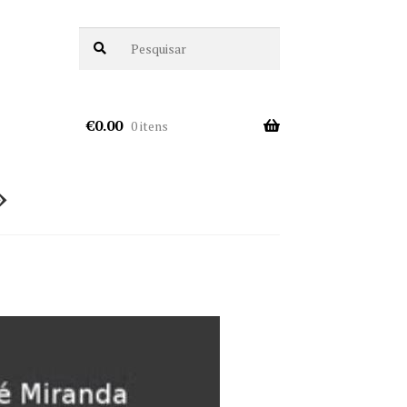
€
0.00
0 itens
»