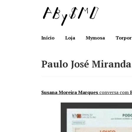
Ir
Saltar
para
para
a
o
navegação
conteúdo
Início
Loja
Mymosa
Torpor
Paulo José Miranda
Susana Moreira Marques
conversa com