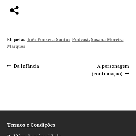
Minha conta
Política de privacidade
Termos e Condições
Etiquetas:
Inês Fonseca Santos
,
Podcast
,
Susana Moreira
Marques
Mapa do site
Navegação
Artigo
Artigo
Da Infância
A personagem
anterior:
seguinte:
(continuação)
de
artigos
Termos e Condições