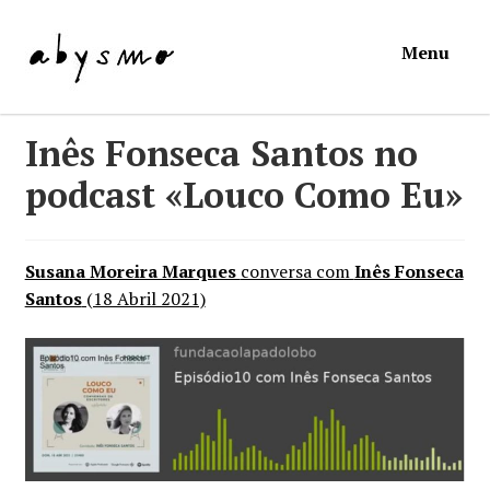
Ir
Saltar
Menu
para
para
a
o
navegação
conteúdo
Início
Inês Fonseca Santos no
podcast «Louco Como Eu»
Loja
Mymosa
Susana Moreira Marques
conversa com
Inês Fonseca
Santos
(18 Abril 2021)
Torpor
Contactos
Carrinho