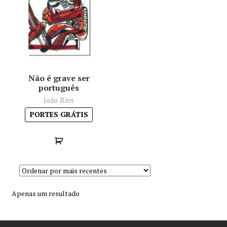
Minha conta
Política de privacidade
Termos e Condições
Não é grave ser
português
Mapa do site
João Rios
PORTES GRÁTIS
Apenas um resultado