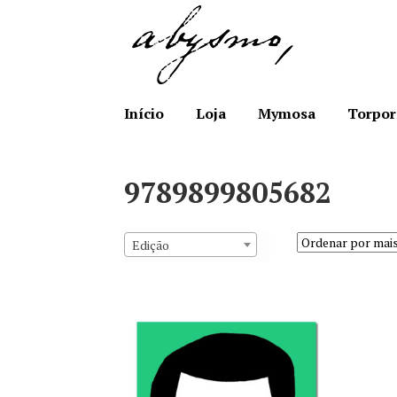
Ir
Saltar
para
para
a
o
navegação
conteúdo
Início
Loja
Mymosa
Torpor
9789899805682
Edição