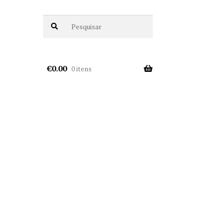
€
0.00
0 itens