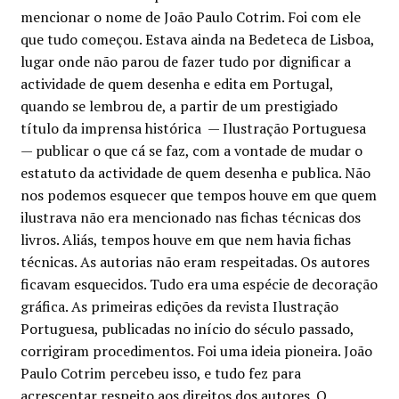
original
atual
mencionar o nome de João Paulo Cotrim. Foi com ele
que tudo começou. Estava ainda na Bedeteca de Lisboa,
era:
é:
lugar onde não parou de fazer tudo por dignificar a
€15.00.
€13.50.
actividade de quem desenha e edita em Portugal,
quando se lembrou de, a partir de um prestigiado
título da imprensa histórica
— Ilustração Portuguesa
— publicar o que cá se faz, com a vontade de mudar o
estatuto da actividade de quem desenha e publica. Não
nos podemos esquecer que tempos houve em que quem
ilustrava não era mencionado nas fichas técnicas dos
livros. Aliás, tempos houve em que nem havia fichas
técnicas. As autorias não eram respeitadas. Os autores
ficavam esquecidos. Tudo era uma espécie de decoração
gráfica. As primeiras edições da revista
Ilustração
Portuguesa
, publicadas no início do século passado,
corrigiram procedimentos. Foi uma ideia pioneira. João
Paulo Cotrim percebeu isso, e tudo fez para
acrescentar respeito aos direitos dos autores. O