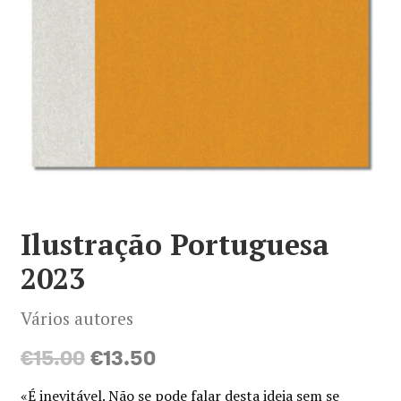
Minha conta
Política de privacidade
Termos e Condições
Mapa do site
Ilustração Portuguesa
2023
Vários autores
O
O
€
15.00
€
13.50
preço
preço
«É inevitável. Não se pode falar desta ideia sem se