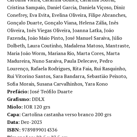
Cristina Sampaio, Daniel Garcia, Daniela Viçoso, Diniz
Conefrey, Eva Evita, Evelina Oliveira, Filipe Abranches,
Gonçalo Duarte, Gonçalo Viana, Helena Zália, Inês
Oliveira, Inês Viegas Oliveira, Joanna Latka, João
Fazenda, João Maio Pinto, José Manuel Saraiva, Júlio
Dolbeth, Laura Coutinho, Madalena Matoso, Mantraste,
Maria João Worm, Mariana Rio, Marta Cores, Marta
Madureira, Nuno Saraiva, Paula Delecave, Pedro
Lourenço, Rafaela Rodrigues, Rita Faia, Rui Rasquinho,
Rui Vitorino Santos, Sara Bandarra, Sebastião Peixoto,
Sofia Morais, Susana Carvalhinhos, Yara Kono
Prefácio:
José Teófilo Duarte
Grafismo:
DDLX
Miolo:
IOR 120 grs
Capa:
Cartolina castanha verso branco 200 grs
Data:
Dez-2023
ISBN:
9789899014336