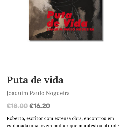
Minha conta
Política de privacidade
Termos e Condições
Mapa do site
Puta de vida
Joaquim Paulo Nogueira
O
O
€
18.00
€
16.20
preço
preço
Roberto, escritor com extensa obra, encontrou em
original
atual
esplanada uma jovem mulher que manifestou atitude