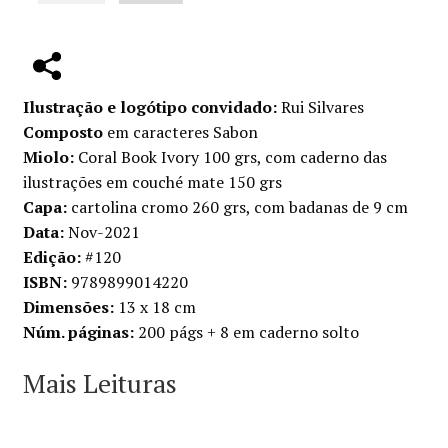
Puta
de
vida
Ilustração e logótipo convidado:
Rui Silvares
Composto
em caracteres Sabon
Miolo:
Coral Book Ivory 100 grs, com caderno das
ilustrações em couché mate 150 grs
Capa:
cartolina cromo 260 grs, com badanas de 9 cm
Data:
Nov-2021
Edição:
#120
ISBN:
9789899014220
Dimensões:
13 x 18 cm
Núm. páginas:
200 págs + 8 em caderno solto
Mais Leituras