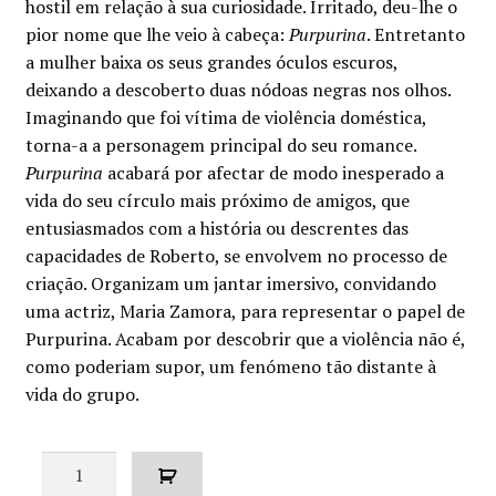
hostil em relação à sua curiosidade. Irritado, deu-lhe o
era:
é:
pior nome que lhe veio à cabeça:
Purpurina
. Entretanto
€18.00.
€16.20.
a mulher baixa os seus grandes óculos escuros,
deixando a descoberto duas nódoas negras nos olhos.
Imaginando que foi vítima de violência doméstica,
torna-a a personagem principal do seu romance.
Purpurina
acabará por afectar de modo inesperado a
vida do seu círculo mais próximo de amigos, que
entusiasmados com a história ou descrentes das
capacidades de Roberto, se envolvem no processo de
criação. Organizam um jantar imersivo, convidando
uma actriz, Maria Zamora, para representar o papel de
Purpurina. Acabam por descobrir que a violência não é,
como poderiam supor, um fenómeno tão distante à
vida do grupo.
Quantidade
de