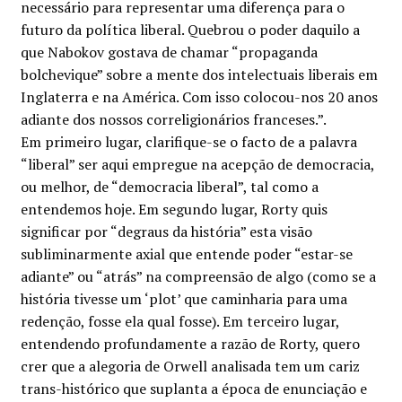
necessário para representar uma diferença para o
Minha conta
futuro da política liberal. Quebrou o poder daquilo a
que Nabokov gostava de chamar “propaganda
Política de privacidade
bolchevique” sobre a mente dos intelectuais liberais em
Inglaterra e na América. Com isso colocou-nos 20 anos
Termos e Condições
adiante dos nossos correligionários franceses.”.
Em primeiro lugar, clarifique-se o facto de a palavra
“liberal” ser aqui empregue na acepção de democracia,
Mapa do site
ou melhor, de “democracia liberal”, tal como a
entendemos hoje. Em segundo lugar, Rorty quis
significar por “degraus da história” esta visão
subliminarmente axial que entende poder “estar-se
adiante” ou “atrás” na compreensão de algo (como se a
história tivesse um ‘plot’ que caminharia para uma
redenção, fosse ela qual fosse). Em terceiro lugar,
entendendo profundamente a razão de Rorty, quero
crer que a alegoria de Orwell analisada tem um cariz
trans-histórico que suplanta a época de enunciação e