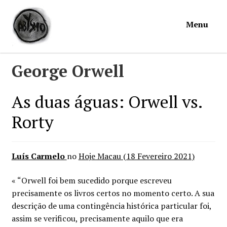
Ir
Saltar
Menu
para
para
a
o
navegação
conteúdo
Início
George Orwell
Loja
As duas águas: Orwell vs.
Rorty
Mymosa
Torpor
Luís Carmelo
no
Hoje Macau (18 Fevereiro 2021)
Contactos
« “Orwell foi bem sucedido porque escreveu
precisamente os livros certos no momento certo. A sua
Carrinho
descrição de uma contingência histórica particular foi,
assim se verificou, precisamente aquilo que era