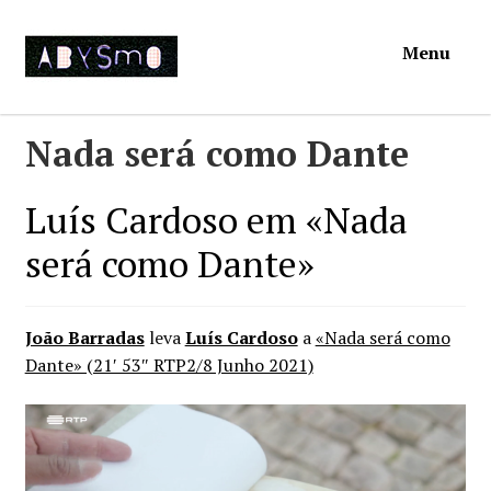
Ir
Saltar
Menu
para
para
a
o
navegação
conteúdo
Início
Nada será como Dante
Loja
Luís Cardoso em «Nada
será como Dante»
Mymosa
Torpor
João Barradas
leva
Luís Cardoso
a
«Nada será como
Dante» (21′ 53″ RTP2/8 Junho 2021)
Contactos
Carrinho