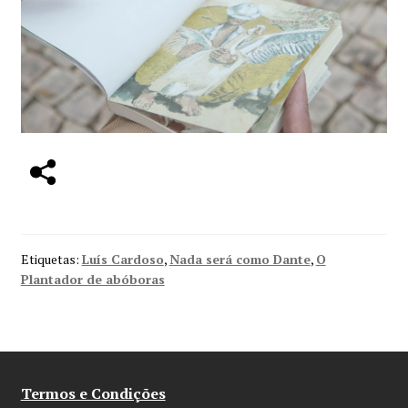
Minha conta
Política de privacidade
Termos e Condições
Mapa do site
Etiquetas:
Luís Cardoso
,
Nada será como Dante
,
O
Plantador de abóboras
Termos e Condições