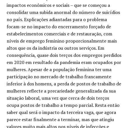
Minha conta
impactos económicos e sociais – que se começou a
consolidar uma subida anormal do número de suicídios
no país. Explicações adiantadas para o problema
Política de privacidade
focam-se no impacto do encerramento forçado de
estabelecimentos comerciais e de restauração, com
Termos e Condições
níveis de emprego feminino proporcionalmente mais
altos que os da indústria ou outros serviços. Em
Mapa do site
consequência, quase dois terços dos empregos perdidos
em 2020 em resultado da pandemia eram ocupados por
mulheres. Apesar de a população feminina ter uma
participação no mercado de trabalho francamente
inferior à dos homens, a perda de postos de trabalho de
mulheres reflecte a precariedade generalizada da sua
situação laboral, uma vez que cerca de dois terços
ocupa postos de trabalho a tempo parcial. Resta então
saber qual será o impacto da terceira vaga, que agora
parece estar finalmente a terminar, mas que atingiu
valores muito mais altos nos níveis de infecções e