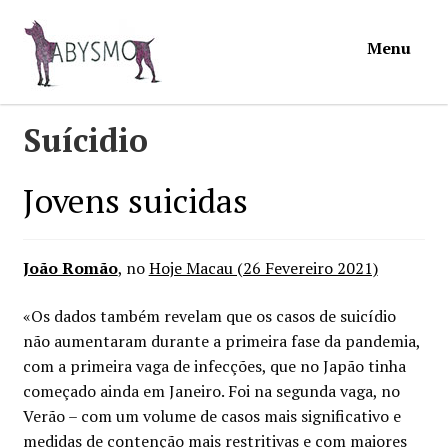
Ir
Saltar
Menu
para
para
a
o
navegação
conteúdo
Início
Suícidio
Loja
Jovens suicidas
Mymosa
João Romão
, no
Hoje Macau (26 Fevereiro 2021)
Torpor
«Os dados também revelam que os casos de suicídio
não aumentaram durante a primeira fase da pandemia,
Contactos
com a primeira vaga de infecções, que no Japão tinha
começado ainda em Janeiro. Foi na segunda vaga, no
Carrinho
Verão – com um volume de casos mais significativo e
medidas de contenção mais restritivas e com maiores