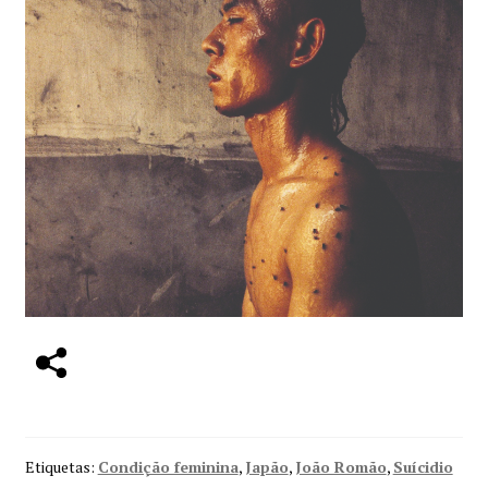
Etiquetas:
Condição feminina
,
Japão
,
João Romão
,
Suícidio