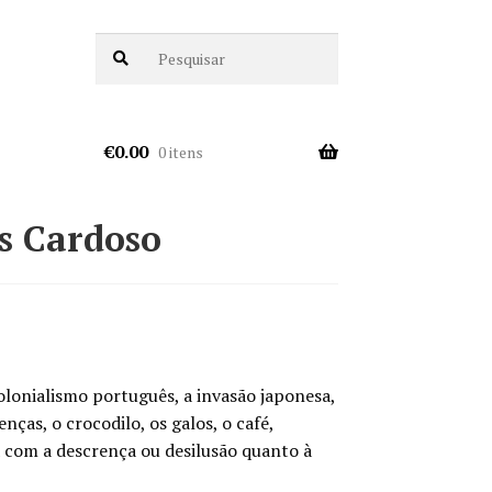
€
0.00
0 itens
ís Cardoso
olonialismo português, a invasão japonesa,
nças, o crocodilo, os galos, o café,
 com a descrença ou desilusão quanto à