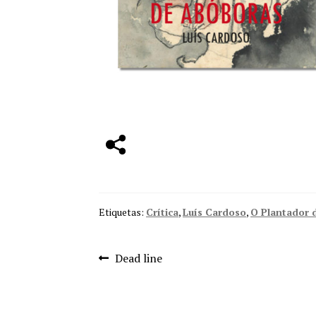
Etiquetas:
Crítica
,
Luís Cardoso
,
O Plantador 
Navegação
Artigo
Dead line
anterior:
de
artigos