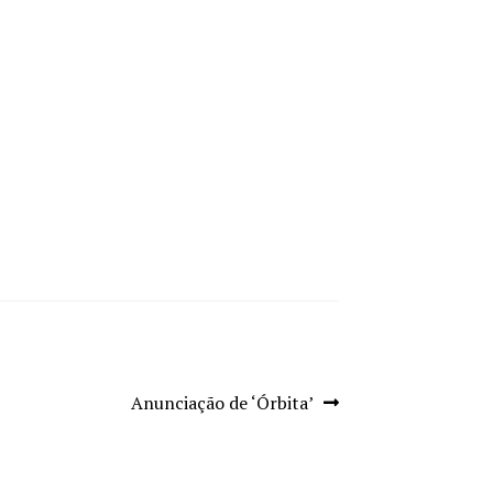
Artigo
Anunciação de ‘Órbita’
seguinte: