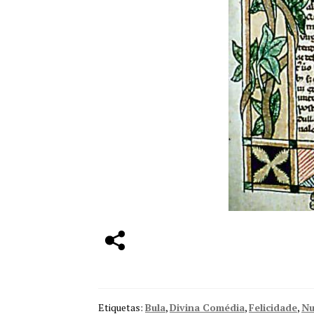
Etiquetas:
Bula
,
Divina Comédia
,
Felicidade
,
Nu