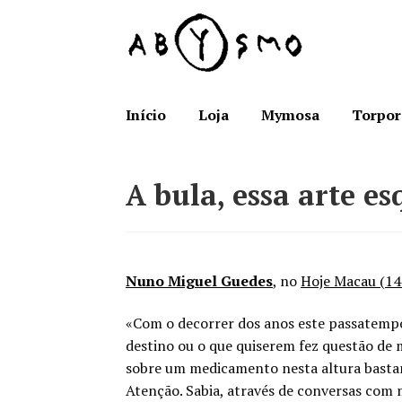
Ir
Saltar
para
para
a
o
navegação
conteúdo
Início
Loja
Mymosa
Torpor
A bula, essa arte e
Nuno Miguel Guedes
, no
Hoje Macau (14
«Com o decorrer dos anos este passatempo 
destino ou o que quiserem fez questão de m
sobre um medicamento nesta altura basta
Atenção. Sabia, através de conversas com 