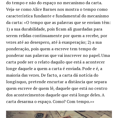
do tempo e não do espaço no mecanismo da carta.
Minha conta
Veja-se como Alice Barnes nos mostra o tempo como
característica fundante e fundamental do mecanismo
Política de privacidade
da carta: «O tempo que as palavras que se enviam têm:
1) a sua durabilidade, pois ficam ali guardadas para
Termos e Condições
serem relidas continuamente por quem a recebe, por
vezes até ao desespero, até à exasperação; 2) a sua
Mapa do site
ponderação, pois quem a escreve tem tempo de
ponderar nas palavras que vai inscrever no papel. Uma
carta pode ser o relato daquilo que está a acontecer
longe daquele a quem a carta é enviada. Pode e é, a
maioria das vezes. De facto, a carta dá notícia do
longínquo, pretende encurtar a distância que separa
quem escreve de quem lê, daquele que está no centro
dos acontecimentos daquele que está longe deles. A
carta desarma o espaço. Como? Com tempo.»»