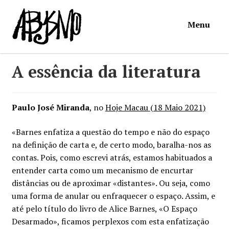
Ir
Saltar
Menu
para
para
a
o
navegação
conteúdo
Início
A essência da literatura
Loja
Paulo José Miranda
, no
Hoje Macau (18 Maio 2021)
Mymosa
«Barnes enfatiza a questão do tempo e não do espaço
na definição de carta e, de certo modo, baralha-nos as
Torpor
contas. Pois, como escrevi atrás, estamos habituados a
entender carta como um mecanismo de encurtar
Contactos
distâncias ou de aproximar «distantes». Ou seja, como
uma forma de anular ou enfraquecer o espaço. Assim, e
Carrinho
até pelo título do livro de Alice Barnes, «O Espaço
Desarmado», ficamos perplexos com esta enfatização