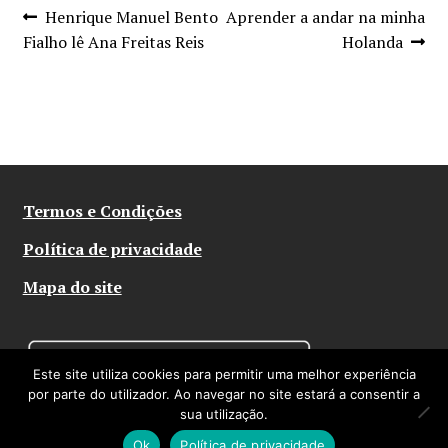
Navegação
Artigo
Artigo
Henrique Manuel Bento
Aprender a andar na minha
anterior:
seguinte:
Fialho lê Ana Freitas Reis
Holanda
de
artigos
Termos e Condições
Política de privacidade
Mapa do site
Este site utiliza cookies para permitir uma melhor experiência
por parte do utilizador. Ao navegar no site estará a consentir a
sua utilização.
© Abysmo 2026
Ok
Política de privacidade