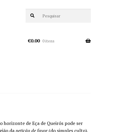
€
0.00
0 itens
 o horizonte de Eça de Queirós pode ser
igião da
petição de favor
(do simples culto),