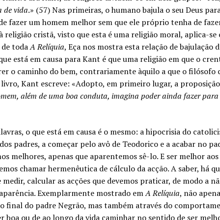
 de vida
.» (57) Nas primeiras, o humano bajula o seu Deus para
de fazer um homem melhor sem que ele próprio tenha de fazer 
 religião cristã, visto que esta é uma religião moral, aplica-se
 de toda
A Relíquia
, Eça nos mostra esta relação de bajulação 
que está em causa para Kant é que uma religião em que o crent
rer o caminho do bem, contrariamente àquilo a que o filósofo 
u livro, Kant escreve: «Adopto, em primeiro lugar, a proposiç
omem, além de uma boa conduta, imagina poder ainda fazer para s
avras, o que está em causa é o mesmo: a hipocrisia do catolic
dos padres, a começar pelo avô de Teodorico e a acabar no pa
mos melhores, apenas que aparentemos sê-lo. E ser melhor aos
mos chamar hermenêutica de cálculo da acção. A saber, há que
 medir, calcular as acções que devemos praticar, de modo a n
a aparência. Exemplarmente mostrado em
A Relíquia
, não apen
o final do padre Negrão, mas também através do comportamento
er boa ou de ao longo da vida caminhar no sentido de ser melho