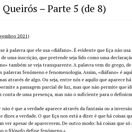
 Queirós – Parte 5 (de 8)
ovembro 2021)
e à palavra que ele usa «diáfano». É evidente que Eça não usa
 de uma inscrição, que pretende seja lido como uma declaraçã
no» também se veja transparente. A palavra vem do grego, de
as palavras fenómeno e fenomenologia. Assim, «diáfano» é aqui
mas através de algo. Ou seja, entre nós e aquilo que aparece 
ermite a passagem parcial de luz, mas que não permite que id
s conta de uma presença, mas não o suficiente para o definirm
r não é que a verdade aparece através da fantasia ou a invers
 dizes a verdade. O que Eça nos está a dizer é que há coisas q
am ver apesar de aparecerem. De outro modo: há coisas que só
 o filósofo define fenómeno.»