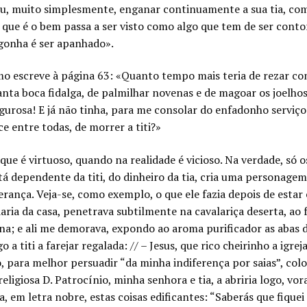
 ou, muito simplesmente, enganar continuamente a sua tia, co
ilo que é o bem passa a ser visto como algo que tem de ser con
rgonha é ser apanhado».
mo escreve à página 63: «Quanto tempo mais teria de rezar com
tanta boca fidalga, de palmilhar novenas e de magoar os joelh
gurosa! E já não tinha, para me consolar do enfadonho serviço
e entre todas, de morrer a titi?»
que é virtuoso, quando na realidade é vicioso. Na verdade, só 
stá dependente da titi, do dinheiro da tia, cria uma personag
herança. Veja-se, como exemplo, o que ele fazia depois de esta
cadaria da casa, penetrava subtilmente na cavalariça deserta, 
na; e ali me demorava, expondo ao aroma purificador as abas d
o a titi a farejar regalada: // – Jesus, que rico cheirinho a igre
o, para melhor persuadir “da minha indiferença por saias”, col
eligiosa D. Patrocínio, minha senhora e tia, a abriria logo, vor
, em letra nobre, estas coisas edificantes: “Saberás que fiquei