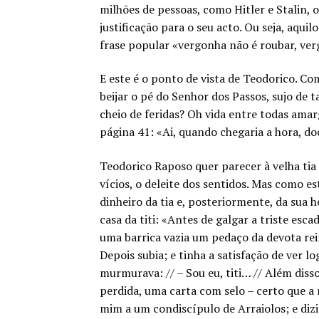
milhões de pessoas, como Hitler e Stalin,
justificação para o seu acto. Ou seja, aqu
frase popular «vergonha não é roubar, ve
E este é o ponto de vista de Teodorico. Co
beijar o pé do Senhor dos Passos, sujo de 
cheio de feridas? Oh vida entre todas amar
página 41: «Ai, quando chegaria a hora, doc
Teodorico Raposo quer parecer à velha tia 
vícios, o deleite dos sentidos. Mas como e
dinheiro da tia e, posteriormente, da sua 
casa da titi: «Antes de galgar a triste es
uma barrica vazia um pedaço da devota rei
Depois subia; e tinha a satisfação de ver log
murmurava: // – Sou eu, titi… // Além diss
perdida, uma carta com selo – certo que a r
mim a um condiscípulo de Arraiolos; e dizia