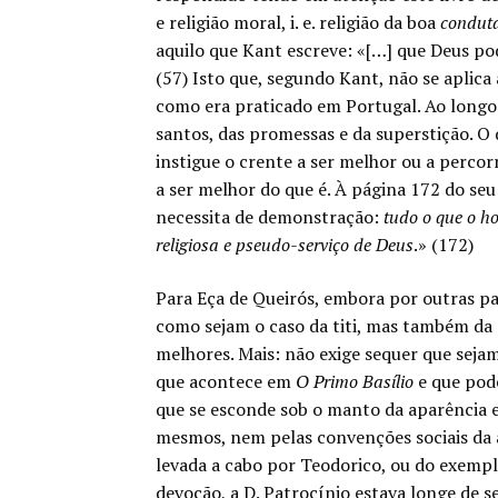
e religião moral, i. e. religião da boa
conduta
aquilo que Kant escreve: «[…] que Deus po
(57) Isto que, segundo Kant, não se aplica à
como era praticado em Portugal. Ao longo
santos, das promessas e da superstição. O 
instigue o crente a ser melhor ou a percor
a ser melhor do que é. À página 172 do se
necessita de demonstração:
tudo o que o h
religiosa e pseudo-serviço de Deus
.» (172)
Para Eça de Queirós, embora por outras pal
como sejam o caso da titi, mas também da 
melhores. Mais: não exige sequer que seja
que acontece em
O Primo Basílio
e que pode
que se esconde sob o manto da aparência e
mesmos, nem pelas convenções sociais d
levada a cabo por Teodorico, ou do exempl
devoção, a D. Patrocínio estava longe de s