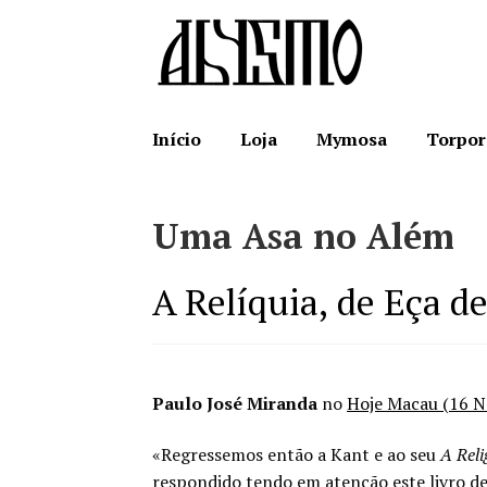
Ir
Saltar
para
para
a
o
navegação
conteúdo
Início
Loja
Mymosa
Torpor
Uma Asa no Além
A Relíquia, de Eça de
Paulo José Miranda
no
Hoje Macau (16 
«Regressemos então a Kant e ao seu
A Reli
respondido tendo em atenção este livro de 