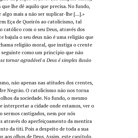
 que lhe dê aquilo que precisa. No fundo,
algo mais a não ser suplicar-lhe […].»
 em Eça de Queirós ao catolicismo, tal
do católico com o seu Deus, através dos
e bajula o seu deus não é uma religião que
chama religião moral, que instiga o crente
ão seguinte como um princípio que não
e tornar agradável a Deus é simples ilusão
ismo, não apenas nas atitudes dos crentes,
dre Negrão. O catolicismo não nos torna
 olhos da sociedade. No fundo, o mesmo
 interpretar a cidade onde estamos, ver o
ão sermos castigados, nem por nós
as através do aperfeiçoamento da mentira
 da titi. Pois a despeito de toda a sua
r aos olhos de Deus. Assim, este capítulo