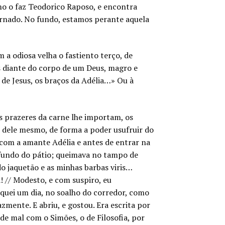
mo o faz Teodorico Raposo, e encontra
tornado. No fundo, estamos perante aquela
 a odiosa velha o fastiento terço, de
os diante do corpo de um Deus, magro e
 de Jesus, os braços da Adélia…» Ou à
os prazeres da carne lhe importam, os
em dele mesmo, de forma a poder usufruir do
r com a amante Adélia e antes de entrar na
ao fundo do pátio; queimava no tampo de
o jaquetão e as minhas barbas viris…
ja! // Modesto, e com suspiro, eu
oquei um dia, no soalho do corredor, como
azmente. E abriu, e gostou. Era escrita por
 de mal com o Simões, o de Filosofia, por