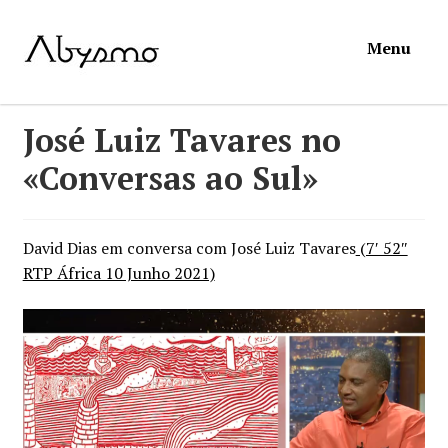
Ir
Saltar
Menu
para
para
a
o
navegação
conteúdo
Início
José Luiz Tavares no
«Conversas ao Sul»
Loja
Mymosa
David Dias em conversa com José Luiz Tavares
(7′ 52″
RTP África 10 Junho 2021)
Torpor
Contactos
Carrinho