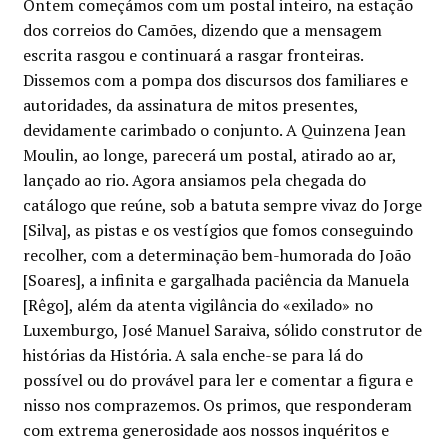
Ontem começámos com um postal inteiro, na estação
dos correios do Camões, dizendo que a mensagem
escrita rasgou e continuará a rasgar fronteiras.
Dissemos com a pompa dos discursos dos familiares e
autoridades, da assinatura de mitos presentes,
devidamente carimbado o conjunto. A Quinzena Jean
Moulin, ao longe, parecerá um postal, atirado ao ar,
lançado ao rio. Agora ansiamos pela chegada do
catálogo que reúne, sob a batuta sempre vivaz do Jorge
[Silva], as pistas e os vestígios que fomos conseguindo
recolher, com a determinação bem-humorada do João
[Soares], a infinita e gargalhada paciência da Manuela
[Rêgo], além da atenta vigilância do «exilado» no
Luxemburgo, José Manuel Saraiva, sólido construtor de
histórias da História. A sala enche-se para lá do
possível ou do provável para ler e comentar a figura e
nisso nos comprazemos. Os primos, que responderam
com extrema generosidade aos nossos inquéritos e