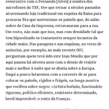
reencontro com o Fernando [Alves] à sombra dos
Minha conta
microfones da TSF, tive que recuar a séculos passados
atravessando loja tradicional em esquina da Baixa para
Política de privacidade
procurar fita que sustentasse os painéis que, do salão
nobre da Casa da Imprensa, extravasaram para a rua.
Termos e Condições
Um rosto, não mais que isso, mas com densidade tal que
tem hipnotizado os transeuntes sempre incautos da
cidade maior. Nas paragens e nas esquinas, no verso de
Mapa do site
anúncios, por exemplo, ao mais recente 007,
perguntam quem terá sido este Jean Moulin que por
aqui passou há oitenta anos com o desejo de resistir
mais e melhor à noite que se abatia sobre a Europa.
Daqui a pouco lutaremos com a corrente de ar para
colocar os painéis, rígidos e frágeis, na longa montra
que vocifera sobre negro: «Artista boémio, funcionário
rigoroso, político eficiente, resistente determinado,
herói improvável: o rosto da França».