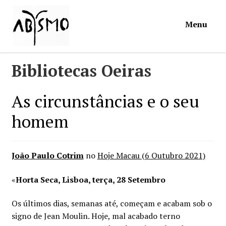
Ir
Saltar
Menu
para
para
a
o
navegação
conteúdo
Início
Bibliotecas Oeiras
Loja
As circunstâncias e o seu
homem
Mymosa
Torpor
João Paulo Cotrim
no
Hoje Macau (6 Outubro 2021)
Contactos
«
Horta Seca, Lisboa, terça, 28 Setembro
Os últimos dias, semanas até, começam e acabam sob o
Carrinho
signo de Jean Moulin. Hoje, mal acabado terno