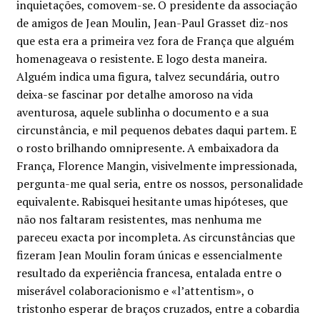
inquietações, comovem-se. O presidente da associação
de amigos de Jean Moulin, Jean-Paul Grasset diz-nos
que esta era a primeira vez fora de França que alguém
homenageava o resistente. E logo desta maneira.
Alguém indica uma figura, talvez secundária, outro
deixa-se fascinar por detalhe amoroso na vida
aventurosa, aquele sublinha o documento e a sua
circunstância, e mil pequenos debates daqui partem. E
o rosto brilhando omnipresente. A embaixadora da
França, Florence Mangin, visivelmente impressionada,
pergunta-me qual seria, entre os nossos, personalidade
equivalente. Rabisquei hesitante umas hipóteses, que
não nos faltaram resistentes, mas nenhuma me
pareceu exacta por incompleta. As circunstâncias que
fizeram Jean Moulin foram únicas e essencialmente
resultado da experiência francesa, entalada entre o
miserável colaboracionismo e «l’attentism», o
tristonho esperar de braços cruzados, entre a cobardia