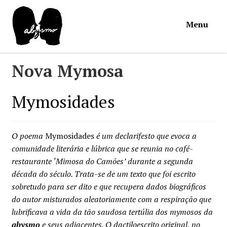
Ir
Saltar
Menu
para
para
a
o
navegação
conteúdo
Início
Nova Mymosa
Loja
Mymosidades
Mymosa
O poema
Mymosidades
é um declarifesto que evoca a
Torpor
comunidade literária e lúbrica que se reunia no café-
restaurante ‘Mimosa do Camões’ durante a segunda
década do século. Trata-se de um texto que foi escrito
Contactos
sobretudo para ser dito e que recupera dados biográficos
do autor misturados aleatoriamente com a respiração que
Carrinho
lubrificava a vida da tão saudosa tertúlia dos mymosos da
abysmo
e seus adjacentes. O dactiloescrito original, no