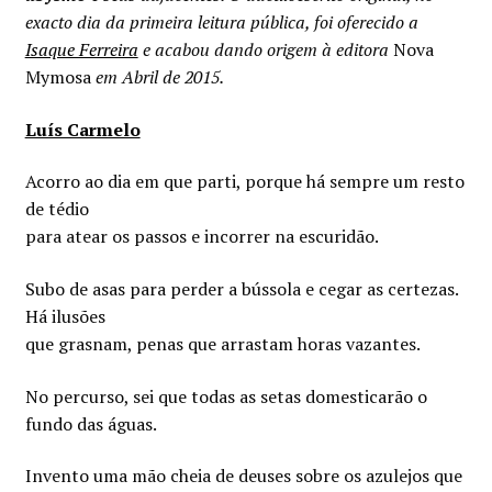
Minha conta
exacto dia da primeira leitura pública, foi oferecido a
Isaque Ferreira
e acabou dando origem à editora
Nova
Política de privacidade
Mymosa
em Abril de 2015.
Luís Carmelo
Termos e Condições
Acorro ao dia em que parti, porque há sempre um resto
Mapa do site
de tédio
para atear os passos e incorrer na escuridão.
Subo de asas para perder a bússola e cegar as certezas.
Há ilusões
que grasnam, penas que arrastam horas vazantes.
No percurso, sei que todas as setas domesticarão o
fundo das águas.
Invento uma mão cheia de deuses sobre os azulejos que