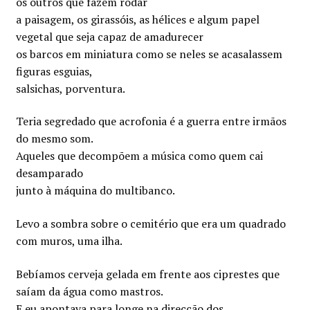
os outros que fazem rodar
a paisagem, os girassóis, as hélices e algum papel
vegetal que seja capaz de amadurecer
os barcos em miniatura como se neles se acasalassem
figuras esguias,
salsichas, porventura.
Teria segredado que acrofonia é a guerra entre irmãos
do mesmo som.
Aqueles que decompõem a música como quem cai
desamparado
junto à máquina do multibanco.
Levo a sombra sobre o cemitério que era um quadrado
com muros, uma ilha.
Bebíamos cerveja gelada em frente aos ciprestes que
saíam da água como mastros.
E eu apontava para longe na direcção dos