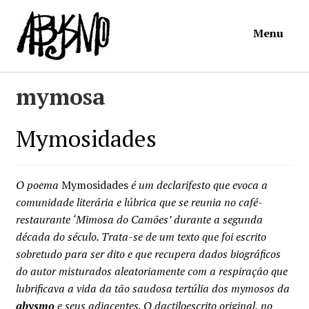
Ir
Saltar
Menu
para
para
a
o
navegação
conteúdo
Início
mymosa
Loja
Mymosidades
Mymosa
O poema
Mymosidades
é um declarifesto que evoca a
Torpor
comunidade literária e lúbrica que se reunia no café-
restaurante ‘Mimosa do Camões’ durante a segunda
década do século. Trata-se de um texto que foi escrito
Contactos
sobretudo para ser dito e que recupera dados biográficos
do autor misturados aleatoriamente com a respiração que
Carrinho
lubrificava a vida da tão saudosa tertúlia dos mymosos da
abysmo
e seus adjacentes. O dactiloescrito original, no