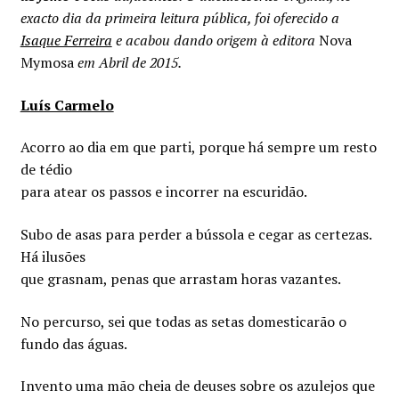
Minha conta
exacto dia da primeira leitura pública, foi oferecido a
Isaque Ferreira
e acabou dando origem à editora
Nova
Política de privacidade
Mymosa
em Abril de 2015.
Luís Carmelo
Termos e Condições
Acorro ao dia em que parti, porque há sempre um resto
Mapa do site
de tédio
para atear os passos e incorrer na escuridão.
Subo de asas para perder a bússola e cegar as certezas.
Há ilusões
que grasnam, penas que arrastam horas vazantes.
No percurso, sei que todas as setas domesticarão o
fundo das águas.
Invento uma mão cheia de deuses sobre os azulejos que