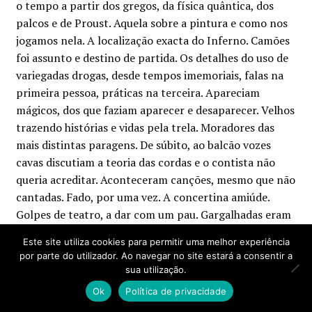
o tempo a partir dos gregos, da física quântica, dos
palcos e de Proust. Aquela sobre a pintura e como nos
jogamos nela. A localização exacta do Inferno. Camões
foi assunto e destino de partida. Os detalhes do uso de
variegadas drogas, desde tempos imemoriais, falas na
primeira pessoa, práticas na terceira. Apareciam
mágicos, dos que faziam aparecer e desaparecer. Velhos
trazendo histórias e vidas pela trela. Moradores das
mais distintas paragens. De súbito, ao balcão vozes
cavas discutiam a teoria das cordas e o contista não
queria acreditar. Aconteceram canções, mesmo que não
cantadas. Fado, por uma vez. A concertina amiúde.
Golpes de teatro, a dar com um pau. Gargalhadas eram
o pão nosso de cada dia. Enormes momentos de
Este site utiliza cookies para permitir uma melhor experiência
futebol, com jogos dentro. E até jantares. Ou
por parte do utilizador. Ao navegar no site estará a consentir a
almoçares, dos que começavam ao meia dia e acabavam
sua utilização.
à meia noite, dando nós no tempo. Claro que se
Ok
Política de privacidade
semearam poemas, se cimentaram amizades e outras se