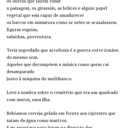
os outros que fazem rodar
a paisagem, os girassóis, as hélices e algum papel
vegetal que seja capaz de amadurecer
os barcos em miniatura como se neles se acasalassem
figuras esguias,
salsichas, porventura.
Teria segredado que acrofonia é a guerra entre irmãos
do mesmo som.
Aqueles que decompõem a música como quem cai
desamparado
junto à máquina do multibanco.
Levo a sombra sobre o cemitério que era um quadrado
com muros, uma ilha.
Bebíamos cerveja gelada em frente aos ciprestes que
saíam da água como mastros.
E eu apontava para longe na direcção dos