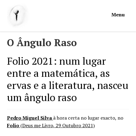
Ir
Saltar
Menu
para
para
a
o
navegação
conteúdo
Início
O Ângulo Raso
Loja
Folio 2021: num lugar
entre a matemática, as
Mymosa
ervas e a literatura, nasceu
Torpor
um ângulo raso
Contactos
Pedro Miguel Silva
à hora certa no lugar exacto, no
Carrinho
Folio
(Deus me Livro, 29 Outubro 2021)