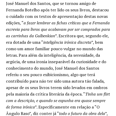
José Manuel dos Santos, que se tornou amigo de
Minha conta
Fernanda Botelho após ter lido os seus livros, destacou
o cuidado com os textos de apresentação destas novas
Política de privacidade
edições, “
a fazer lembrar as fichas críticas que a Fernanda
escrevia para livros que acabavam por ser comprados para
Termos e Condições
as carrinhas da Gulbenkian
”. Escritora que, segundo ele,
era dotada de uma “
inteligência irónica discreta
”, bem
Mapa do site
como um amor familiar pouco vulgar no mundo das
letras. Para além da inteligência, da serenidade, da
argúcia, de uma ironia inseparável da curiosidade e do
conhecimento do mundo, José Manuel dos Santos
referiu o seu pouco exibicionismo, algo que terá
contribuído para não ter sido uma autora tão falada,
apesar de os seus livros terem sido levados em ombros
pela maioria da crítica literária da época. “
Tinha um flirt
com a descrição, e quando se expunha era quase sempre
de forma irónica
”. Especificamente em relação a “O
Ângulo Raso”, diz conter já “
todo o futuro da obra dela
”,