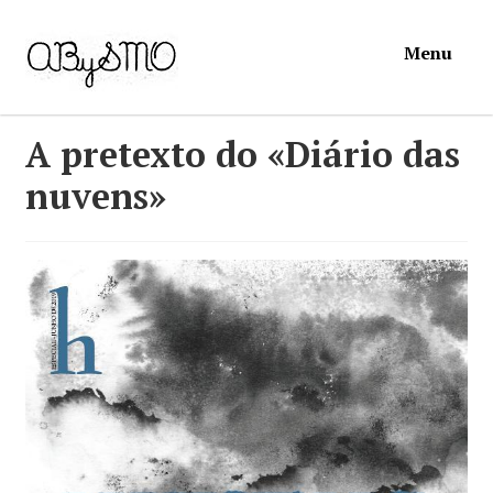
Ir
Saltar
Menu
para
para
a
o
navegação
conteúdo
Início
A pretexto do «Diário das
nuvens»
Loja
Mymosa
Torpor
Contactos
Carrinho