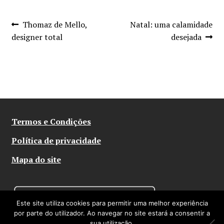
Navegação
Artigo
Artigo
Thomaz de Mello,
Natal: uma calamidade
anterior:
seguinte:
designer total
desejada
de
artigos
Termos e Condições
Política de privacidade
Mapa do site
Este site utiliza cookies para permitir uma melhor experiência
por parte do utilizador. Ao navegar no site estará a consentir a
sua utilização.