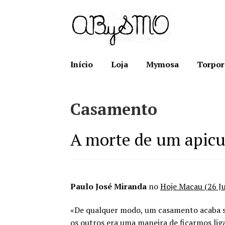
Ir
Saltar
para
para
a
o
navegação
conteúdo
Início
Loja
Mymosa
Torpor
Casamento
A morte de um apicul
Paulo José Miranda
no
Hoje Macau (26 J
«De qualquer modo, um casamento acaba se
os outros era uma maneira de ficarmos lig