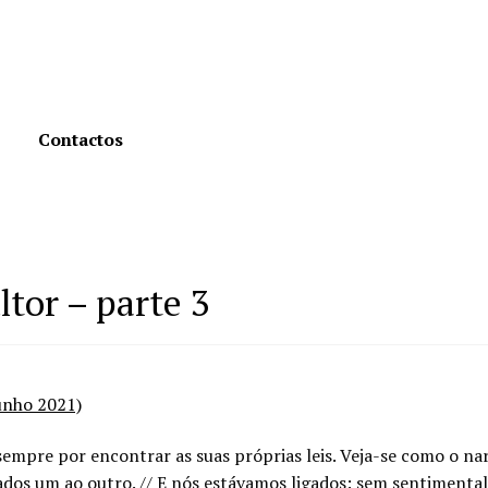
Contactos
tor – parte 3
unho 2021)
mpre por encontrar as suas próprias leis. Veja-se como o nar
ados um ao outro. // E nós estávamos ligados: sem sentiment