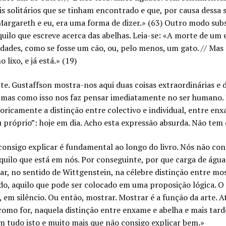
 solitários que se tinham encontrado e que, por causa dessa
 Margareth e eu, era uma forma de dizer.» (63) Outro modo su
ilo que escreve acerca das abelhas. Leia-se: «A morte de um
dades, como se fosse um cão, ou, pelo menos, um gato. // Mas
lixo, e já está.» (19)
. Gustaffson mostra-nos aqui duas coisas extraordinárias e di
l, mas como isso nos faz pensar imediatamente no ser humano.
goricamente a distinção entre colectivo e individual, entre enx
u próprio”: hoje em dia. Acho esta expressão absurda. Não tem
consigo explicar é fundamental ao longo do livro. Nós não con
quilo que está em nós. Por conseguinte, por que carga de águ
r, no sentido de Wittgenstein, na célebre distinção entre most
ado, aquilo que pode ser colocado em uma proposição lógica. 
, em silêncio. Ou então, mostrar. Mostrar é a função da arte.
a como for, naquela distinção entre enxame e abelha e mais ta
m tudo isto e muito mais que não consigo explicar bem.»