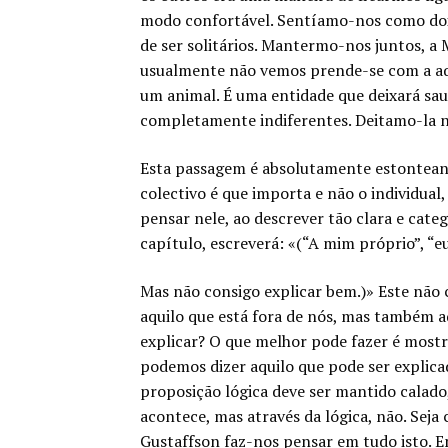
modo confortável. Sentíamo-nos como dois
de ser solitários. Mantermo-nos juntos, a
usualmente não vemos prende-se com a aqu
um animal. É uma entidade que deixará sau
completamente indiferentes. Deitamo-la no 
Esta passagem é absolutamente estonteante
colectivo é que importa e não o individua
pensar nele, ao descrever tão clara e cate
capítulo, escreverá: «(“A mim próprio”, “e
Mas não consigo explicar bem.)» Este não 
aquilo que está fora de nós, mas também a
explicar? O que melhor pode fazer é mostra
podemos dizer aquilo que pode ser explic
proposição lógica deve ser mantido calado
acontece, mas através da lógica, não. Sej
Gustaffson faz-nos pensar em tudo isto. E