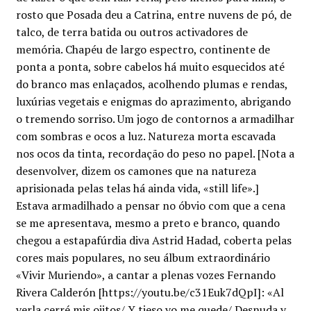
Minha conta
rosto que Posada deu a Catrina, entre nuvens de pó, de
talco, de terra batida ou outros activadores de
Política de privacidade
memória. Chapéu de largo espectro, continente de
ponta a ponta, sobre cabelos há muito esquecidos até
do branco mas enlaçados, acolhendo plumas e rendas,
Termos e Condições
luxúrias vegetais e enigmas do aprazimento, abrigando
o tremendo sorriso. Um jogo de contornos a armadilhar
Mapa do site
com sombras e ocos a luz. Natureza morta escavada
nos ocos da tinta, recordação do peso no papel. [Nota a
desenvolver, dizem os camones que na natureza
aprisionada pelas telas há ainda vida, «still life».]
Estava armadilhado a pensar no óbvio com que a cena
se me apresentava, mesmo a preto e branco, quando
chegou a estapafúrdia diva Astrid Hadad, coberta pelas
cores mais populares, no seu álbum extraordinário
«Vivir Muriendo», a cantar a plenas vozes Fernando
Rivera Calderón [https://youtu.be/c31Euk7dQpI]: «Al
verla cerré mis ojitos/ Y tieso yo me quede/ Desnuda y