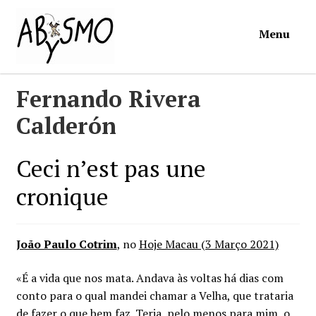
Ir
Saltar
Menu
para
para
a
o
navegação
conteúdo
Início
Fernando Rivera
Calderón
Loja
Ceci n’est pas une
Mymosa
cronique
Torpor
João Paulo Cotrim
, no
Hoje Macau (3 Março 2021)
Contactos
«É a vida que nos mata. Andava às voltas há dias com
Carrinho
conto para o qual mandei chamar a Velha, que trataria
de fazer o que bem faz. Teria, pelo menos para mim, o