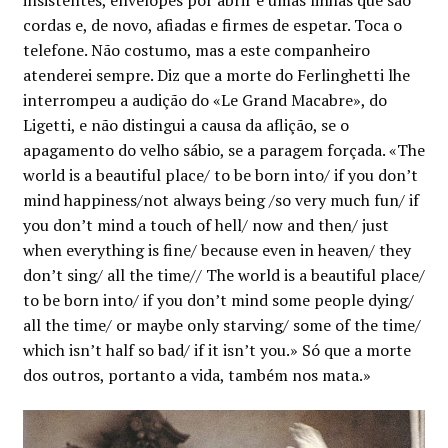
cordas e, de novo, afiadas e firmes de espetar. Toca o
telefone. Não costumo, mas a este companheiro
atenderei sempre. Diz que a morte do Ferlinghetti lhe
interrompeu a audição do «Le Grand Macabre», do
Ligetti, e não distingui a causa da aflição, se o
apagamento do velho sábio, se a paragem forçada. «The
world is a beautiful place/ to be born into/ if you don’t
mind happiness/not always being /so very much fun/ if
you don’t mind a touch of hell/ now and then/ just
when everything is fine/ because even in heaven/ they
don’t sing/ all the time// The world is a beautiful place/
to be born into/ if you don’t mind some people dying/
all the time/ or maybe only starving/ some of the time/
which isn’t half so bad/ if it isn’t you.» Só que a morte
dos outros, portanto a vida, também nos mata.»