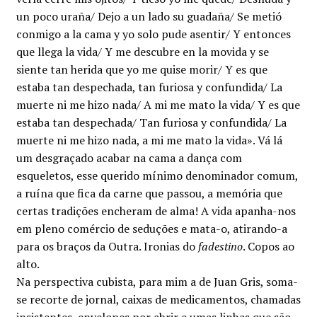
un poco uraña/ Dejo a un lado su guadaña/ Se metió
conmigo a la cama y yo solo pude asentir/ Y entonces
que llega la vida/ Y me descubre en la movida y se
siente tan herida que yo me quise morir/ Y es que
estaba tan despechada, tan furiosa y confundida/ La
muerte ni me hizo nada/ A mi me mato la vida/ Y es que
estaba tan despechada/ Tan furiosa y confundida/ La
muerte ni me hizo nada, a mi me mato la vida». Vá lá
um desgraçado acabar na cama a dança com
esqueletos, esse querido mínimo denominador comum,
a ruína que fica da carne que passou, a memória que
certas tradições encheram de alma! A vida apanha-nos
em pleno comércio de seduções e mata-o, atirando-a
para os braços da Outra. Ironias do
fadestino
. Copos ao
alto.
Na perspectiva cubista, para mim a de Juan Gris, soma-
se recorte de jornal, caixas de medicamentos, chamadas
insistentes, envelopes por abrir e umas linhas que são