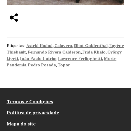
Etiquetas:
Astrid Hadad
,
Calavera
,
Elliot Goldenthal
,
Eugène
Thiébault
,
Fernando Rivera Calderón
,
Frida Khalo
,
György
Ligeti
,
João Paulo Cotrim
,
Lawrence Ferlinghetti
,
Morte
,
Pandemia
,
Pedro Posada
,
Topor
Termos e Condições
Política de privacidade
Mapa do site