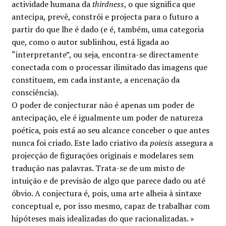
actividade humana da
thirdness
, o que significa que
Minha conta
antecipa, prevê, constrói e projecta para o futuro a
partir do que lhe é dado (e é, também, uma categoria
Política de privacidade
que, como o autor sublinhou, está ligada ao
“interpretante”, ou seja, encontra-se directamente
Termos e Condições
conectada com o processar ilimitado das imagens que
constituem, em cada instante, a encenação da
consciência).
Mapa do site
O poder de conjecturar não é apenas um poder de
antecipação, ele é igualmente um poder de natureza
poética, pois está ao seu alcance conceber o que antes
nunca foi criado. Este lado criativo da
poiesis
assegura a
projecção de figurações originais e modelares sem
tradução nas palavras. Trata-se de um misto de
intuição e de previsão de algo que parece dado ou até
óbvio. A conjectura é, pois, uma arte alheia à sintaxe
conceptual e, por isso mesmo, capaz de trabalhar com
hipóteses mais idealizadas do que racionalizadas. »