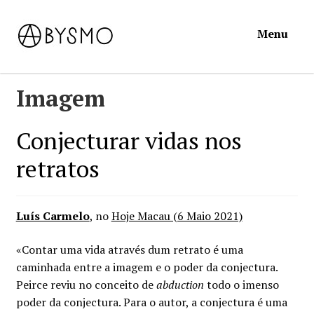
Ir
Saltar
Menu
para
para
a
o
navegação
conteúdo
Início
Imagem
Loja
Conjecturar vidas nos
retratos
Mymosa
Torpor
Luís Carmelo
, no
Hoje Macau (6 Maio 2021)
Contactos
«Contar uma vida através dum retrato é uma
caminhada entre a imagem e o poder da conjectura.
Carrinho
Peirce reviu no conceito de
abduction
todo o imenso
poder da conjectura. Para o autor, a conjectura é uma