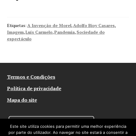
Etiquetas:
A Invenção de Morel
,
Adolfo Bioy Casares
,
Imagem
,
Luís Carmelo
,
Pandemia
,
Sociedade do
espectáculo
Termos e Condições
Política de privacidade
Mapa do site
Este site utiliza cookies para permitir uma melhor experiência
por parte do utilizador. Ao navegar no site estará a consentir a