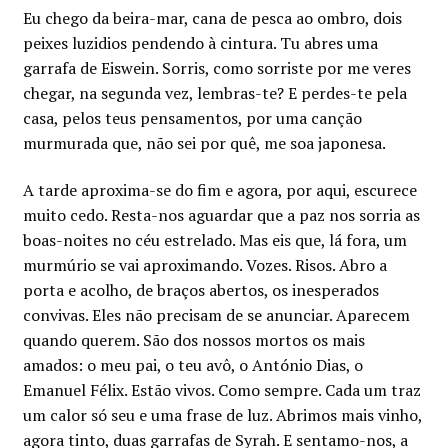
Minha conta
Eu chego da beira-mar, cana de pesca ao ombro, dois
peixes luzidios pendendo à cintura. Tu abres uma
garrafa de Eiswein. Sorris, como sorriste por me veres
Política de privacidade
chegar, na segunda vez, lembras-te? E perdes-te pela
casa, pelos teus pensamentos, por uma canção
Termos e Condições
murmurada que, não sei por quê, me soa japonesa.
Mapa do site
A tarde aproxima-se do fim e agora, por aqui, escurece
muito cedo. Resta-nos aguardar que a paz nos sorria as
boas-noites no céu estrelado. Mas eis que, lá fora, um
murmúrio se vai aproximando. Vozes. Risos. Abro a
porta e acolho, de braços abertos, os inesperados
convivas. Eles não precisam de se anunciar. Aparecem
quando querem. São dos nossos mortos os mais
amados: o meu pai, o teu avô, o António Dias, o
Emanuel Félix. Estão vivos. Como sempre. Cada um traz
um calor só seu e uma frase de luz. Abrimos mais vinho,
agora tinto, duas garrafas de Syrah. E sentamo-nos, a