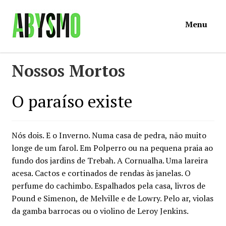
Ir
Saltar
Menu
para
para
a
o
navegação
conteúdo
Início
Nossos Mortos
Loja
O paraíso existe
Mymosa
Nós dois. E o Inverno. Numa casa de pedra, não muito
Torpor
longe de um farol. Em Polperro ou na pequena praia ao
fundo dos jardins de Trebah. A Cornualha. Uma lareira
acesa. Cactos e cortinados de rendas às janelas. O
Contactos
perfume do cachimbo. Espalhados pela casa, livros de
Pound e Simenon, de Melville e de Lowry. Pelo ar, violas
Carrinho
da gamba barrocas ou o violino de Leroy Jenkins.