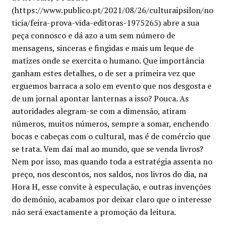
Minha conta
(https://www.publico.pt/2021/08/26/culturaipsilon/no
ticia/feira-prova-vida-editoras-1975265) abre a sua
Política de privacidade
peça connosco e dá azo a um sem número de
mensagens, sinceras e fingidas e mais um leque de
matizes onde se exercita o humano. Que importância
Termos e Condições
ganham estes detalhes, o de ser a primeira vez que
erguemos barraca a solo em evento que nos desgosta e
Mapa do site
de um jornal apontar lanternas a isso? Pouca. As
autoridades alegram-se com a dimensão, atiram
números, muitos números, sempre a somar, enchendo
bocas e cabeças com o cultural, mas é de comércio que
se trata. Vem daí mal ao mundo, que se venda livros?
Nem por isso, mas quando toda a estratégia assenta no
preço, nos descontos, nos saldos, nos livros do dia, na
Hora H, esse convite à especulação, e outras invenções
do demónio, acabamos por deixar claro que o interesse
não será exactamente a promoção da leitura.