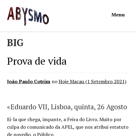
Ir
Saltar
Menu
para
para
a
o
navegação
conteúdo
Início
BIG
Loja
Prova de vida
Mymosa
João Paulo Cotrim
no
Hoje Macau (1 Setembro 2021)
Torpor
Contactos
«Eduardo VII, Lisboa, quinta, 26 Agosto
Ei-la que chega, impante, a Feira do Livro. Muito por
Carrinho
culpa do comunicado da APEL, que nos atribui estatuto
de novedio, o Público