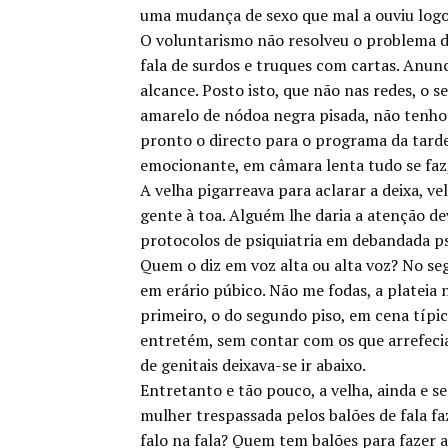
uma mudança de sexo que mal a ouviu logo s
O voluntarismo não resolveu o problema dad
fala de surdos e truques com cartas. Anunc
alcance. Posto isto, que não nas redes, o s
amarelo de nódoa negra pisada, não tenho 
pronto o directo para o programa da tarde
emocionante, em câmara lenta tudo se faz
A velha pigarreava para aclarar a deixa, v
gente à toa. Alguém lhe daria a atenção d
protocolos de psiquiatria em debandada ps
Quem o diz em voz alta ou alta voz? No se
em erário púbico. Não me fodas, a plateia 
primeiro, o do segundo piso, em cena típic
entretém, sem contar com os que arrefecia
de genitais deixava-se ir abaixo.
Entretanto e tão pouco, a velha, ainda e s
mulher trespassada pelos balões de fala f
falo na fala? Quem tem balões para fazer