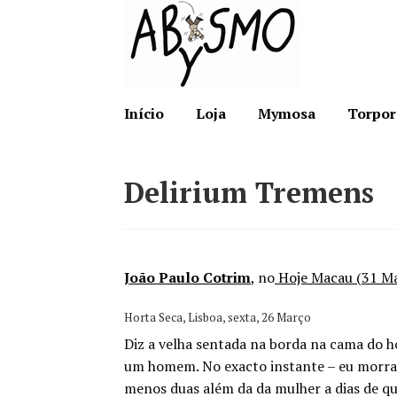
Ir
Saltar
para
para
a
o
navegação
conteúdo
Início
Loja
Mymosa
Torpor
Delirium Tremens
João Paulo Cotrim
, no
Hoje Macau (31 Ma
Horta Seca, Lisboa, sexta, 26 Março
Diz a velha sentada na borda na cama do ho
um homem. No exacto instante – eu morra j
menos duas além da da mulher a dias de qu