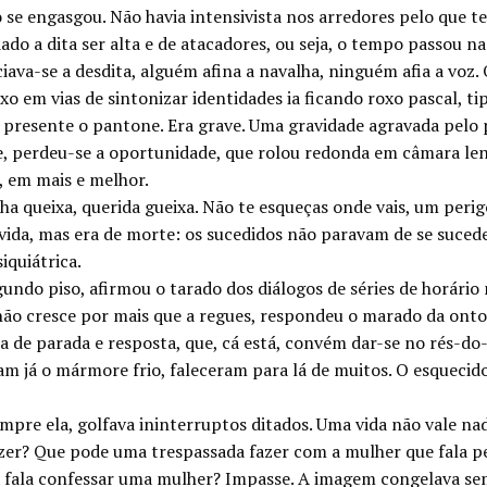
e engasgou. Não havia intensivista nos arredores pelo que tev
o a dita ser alta e de atacadores, ou seja, o tempo passou na
iava-se a desdita, alguém afina a navalha, ninguém afia a voz
exo em vias de sintonizar identidades ia ficando roxo pascal, t
presente o pantone. Era grave. Uma gravidade agravada pelo 
, perdeu-se a oportunidade, que rolou redonda em câmara len
, em mais e melhor.
elha queixa, querida gueixa. Não te esqueças onde vais, um per
evida, mas era de morte: os sucedidos não paravam de se suced
iquiátrica.
gundo piso, afirmou o tarado dos diálogos de séries de horário
não cresce por mais que a regues, respondeu o marado da ontolog
a de parada e resposta, que, cá está, convém dar-se no rés-do
m já o mármore frio, faleceram para lá de muitos. O esqueci
empre ela, golfava ininterruptos ditados. Uma vida não vale n
azer? Que pode uma trespassada fazer com a mulher que fala pe
 a fala confessar uma mulher? Impasse. A imagem congelava se